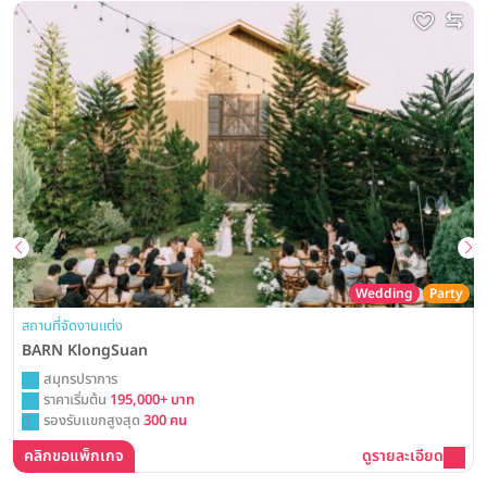
Wedding
Party
สถานที่จัดงานแต่ง
BARN KlongSuan
สมุทรปราการ
ราคาเริ่มต้น
195,000+ บาท
รองรับแขกสูงสุด
300 คน
คลิกขอแพ็กเกจ
ดูรายละเอียด