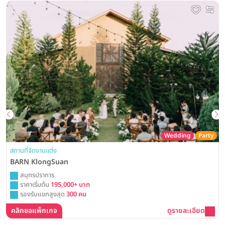
Wedding
Party
สถานที่จัดงานแต่ง
BARN KlongSuan
สมุทรปราการ
ราคาเริ่มต้น
195,000+ บาท
รองรับแขกสูงสุด
300 คน
คลิกขอแพ็กเกจ
ดูรายละเอียด