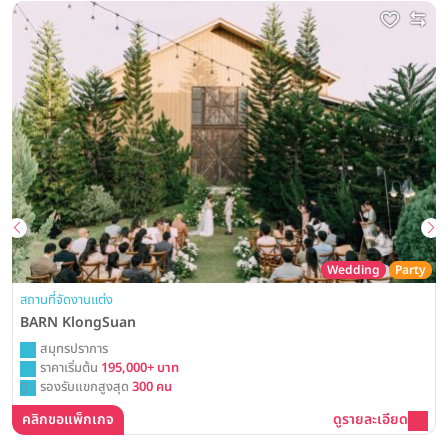
Wedding
Party
สถานที่จัดงานแต่ง
BARN KlongSuan
สมุทรปราการ
ราคาเริ่มต้น
195,000+ บาท
รองรับแขกสูงสุด
300 คน
คลิกขอแพ็กเกจ
ดูรายละเอียด