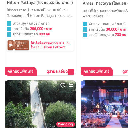
Hilton Pattaya (โรงแรมฮิลตัน พัทยา)
Amari Pattaya (โรงแรม อ
ให้วิวทะเลจรดเส้นขอบฟ้าเป็นพยานรักในวัน
สถานที่จัดงานแต่งงานพัทยา: 
วิวาห์ของคุณ ที่ Hilton Pattaya ทุกช่วงเวลา
– งานแต่งหรูริ […]
จะเต็มไปด้วยความโรแมนติก ด้วยห้องจัดเลี้ยง
บางละมุง / ชลบุรี / พัทยา
พัทยา / บางละมุง / ชลบุรี
ที่มองเห็นวิวทะเลพัทยาแบบพาโนรามา พร้อม
ราคาเริ่มต้น
200,000+ บาท
ราคาเริ่มต้น
30,000+ บาท
สร้างสรรค์งานแต่งงานในฝันให้เป็นจริง
รองรับแขกสูงสุด
400 คน
รองรับแขกสูงสุด
700 คน
โปรโมชั่นบัตรเครดิต KTC กับ
โรงแรม Hilton Pattaya
คลิกขอแพ็กเกจ
ดูรายละเอียด
คลิกขอแพ็กเกจ
ดูร
Wedding