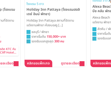
โรงแรม 5 ดาว
โรงแรม 5 ดาว
Alexa Beach
p (โรงแรม
Holiday Inn Pattaya (โรงแรมฮอลิ
บีช คลับ พัท
เดย์ อินน์ พัทยา)
Alexa Beach 
านที่จัดงาน
Holiday Inn Pattaya สถานที่จัดงาน
แต่งงาน พัทยา
แต่งงานพัทยา ห้องบอลรู […]
สัตหีบ / พั
ชลบุรี / พัทยา
ราคาเริ่มต
ท
ราคาเริ่มต้น
150,000+ บาท
รองรับแขก
น
รองรับแขกสูงสุด
300 คน
ครดิต KTC กับ
Cliff Hotels
ายละเอียด
คลิกขอแพ็กเกจ
ดูรายละเอียด
คลิกขอแพ็ก