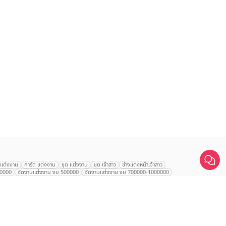
เปรียบเทียบ
านแต่งงาน
การ์ด แต่งงาน
ชุด แต่งงาน
ชุด เจ้าสาว
ช่างแต่งหน้าเจ้าสาว
00000
จัดงานแต่งงาน งบ 500000
จัดงานแต่งงาน งบ 700000-1000000
นเจ้าสาว
VALA Hua Hin
Grande Centre Point
Wedding at IMPACT
ใหญ่
Arundara
Jim Thompson
Tolani เกาะกูด
Chatrium Grand Bangkok
d Mercure Atrium
Le Meridien
Le Meridien
Charras Bhawan
ntien สุรวงศ์
Alexa Beach
U Sathorn
The Athenee
Hyatt Regency
otel
AETAS Lumpini
Eastin Grand พญาไท
Mandarin Hotel
ญ่
Sheraton Grande Sukhumvit
Le Meridien Suvarnabhumi