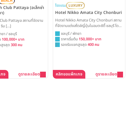
BEACH
โรงแรม
LUXURY
 Club Pattaya (อเล็กซ่า
Hotel Nikko Amata City Chonburi
ยา)
Hotel Nikko Amata City Chonburi สถาน
Club Pattaya สถานที่จัดงาน
ที่จัดงานแต่งสไตล์ญี่ปุ่นในอมตะซิตี้ ชลบุรี โดด
 ริม […]
เด่นด้วยห้องบอลรูมดีไซน์โมเดิร์น รองรับแขก
ชลบุรี / พัทยา
ทยา / ชลบุรี
สูงสุด 400 ท่าน พร้อมการบริการที่เป็นเลิศตาม
ราคาเริ่มต้น
150,000+ บาท
้น
100,000+ บาท
มาตรฐานญี่ปุ่น Weddinglist ได้รวบรวมข้อมูล
รองรับแขกสูงสุด
400 คน
สูงสุด
300 คน
แพ็คเกจแต่งงานและราคามาให้ครบแล้วที่นี่
เกจ
ดูรายละเอียด
คลิกขอแพ็กเกจ
ดูรายละเอียด