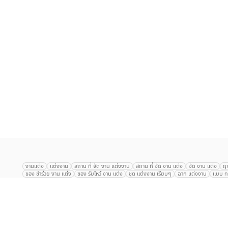
เลือก
1
รายการ
งานแต่ง
แต่งงาน
สถาน ที่ จัด งาน แต่งงาน
สถาน ที่ จัด งาน แต่ง
จัด งาน แต่ง
ฤ
ของ ชำร่วย งาน แต่ง
ของ รับไหว้ งาน แต่ง
ชุด แต่งงาน เรียบๆ
ฉาก แต่งงาน
แบบ กา
The Eros Grand Wedding
Baan Dusit Thani
รัตนพิมาน
Tango Woods Stud
Gaysorn Urban Resort
Kimpton Maa-Lai Bangkok
Grande Centre Point
The Peninsula Bangkok
TRUE ICON HALL
Reignwood Park
Graph Hotel
Courtyard
Conrad Bangkok
Hotel Nikko
The Sukosol
Millennium Hilt
Alexander Hotel
Crowne Plaza
Avana Grand Hotel and Convention Centr
Dusit Gourmet Event
Shanghai Mansion
RARIN
Novotel Siam Square