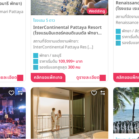
Renaissanc
มารี พัทยา)
(โรงแรม เรเ
Wedding
Amari Pattaya
สปา)
สถานที่จัดงาน
โรงแรม 5 ดาว
Renaissance 
InterContinental Pattaya Resort
พัทยา / สัต
(โรงแรมอินเตอร์คอนติเนนตัล พัทยา
ราคาเริ่มต
รีสอร์ท)
สถานที่จัดงานแต่งงานพัทยา:
รองรับแขก
InterContinental Pattaya Res […]
พัทยา / ชลบุรี
ราคาเริ่มต้น
109,999+ บาท
รองรับแขกสูงสุด
300 คน
ายละเอียด
คลิกขอแพ็กเกจ
ดูรายละเอียด
คลิกขอแพ็ก