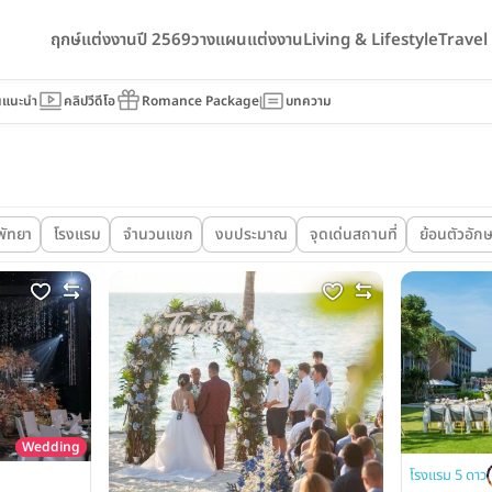
ฤกษ์แต่งงานปี 2569
วางแผนแต่งงาน
Living & Lifestyle
Trave
นแนะนำ
คลิปวีดีโอ
Romance Package
บทความ
พัทยา
โรงแรม
จำนวนแขก
งบประมาณ
จุดเด่นสถานที่
ย้อนตัวอัก
Wedding
โรงแรม 5 ดาว