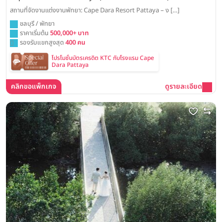
สถานที่จัดงานแต่งงานพัทยา: Cape Dara Resort Pattaya – ง […]
ชลบุรี / พัทยา
ราคาเริ่มต้น
500,000+ บาท
รองรับแขกสูงสุด
400 คน
โปรโมชั่นบัตรเครดิต KTC กับโรงแรม Cape
Dara Pattaya
คลิกขอแพ็กเกจ
ดูรายละเอียด