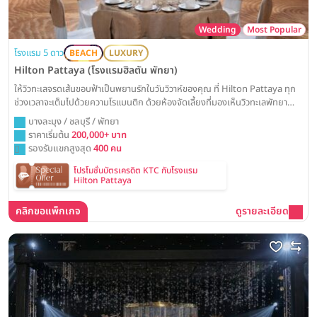
Wedding
Most Popular
โรงแรม 5 ดาว
BEACH
LUXURY
Hilton Pattaya (โรงแรมฮิลตัน พัทยา)
ให้วิวทะเลจรดเส้นขอบฟ้าเป็นพยานรักในวันวิวาห์ของคุณ ที่ Hilton Pattaya ทุก
ช่วงเวลาจะเต็มไปด้วยความโรแมนติก ด้วยห้องจัดเลี้ยงที่มองเห็นวิวทะเลพัทยา
แบบพาโนรามา พร้อมสร้างสรรค์งานแต่งงานในฝันให้เป็นจริง
บางละมุง / ชลบุรี / พัทยา
ราคาเริ่มต้น
200,000+ บาท
รองรับแขกสูงสุด
400 คน
โปรโมชั่นบัตรเครดิต KTC กับโรงแรม
Hilton Pattaya
คลิกขอแพ็กเกจ
ดูรายละเอียด