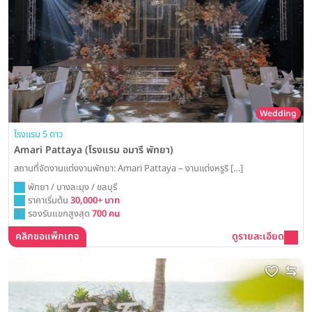
Wedding
โรงแรม 5 ดาว
Amari Pattaya (โรงแรม อมารี พัทยา)
สถานที่จัดงานแต่งงานพัทยา: Amari Pattaya – งานแต่งหรูริ […]
พัทยา / บางละมุง / ชลบุรี
ราคาเริ่มต้น
30,000+ บาท
รองรับแขกสูงสุด
700 คน
คลิกขอแพ็กเกจ
ดูรายละเอียด