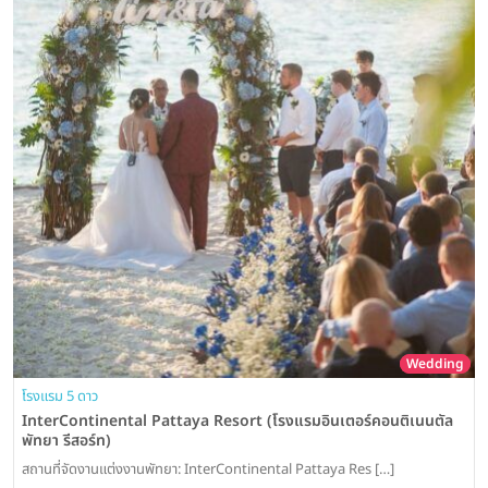
Wedding
โรงแรม 5 ดาว
InterContinental Pattaya Resort (โรงแรมอินเตอร์คอนติเนนตัล
พัทยา รีสอร์ท)
สถานที่จัดงานแต่งงานพัทยา: InterContinental Pattaya Res […]