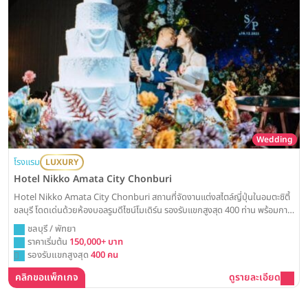
Wedding
โรงแรม
LUXURY
Hotel Nikko Amata City Chonburi
Hotel Nikko Amata City Chonburi สถานที่จัดงานแต่งสไตล์ญี่ปุ่นในอมตะซิตี้
ชลบุรี โดดเด่นด้วยห้องบอลรูมดีไซน์โมเดิร์น รองรับแขกสูงสุด 400 ท่าน พร้อมการ
บริการที่เป็นเลิศตามมาตรฐานญี่ปุ่น Weddinglist ได้รวบรวมข้อมูลแพ็คเกจ
ชลบุรี / พัทยา
แต่งงานและราคามาให้ครบแล้วที่นี่
ราคาเริ่มต้น
150,000+ บาท
รองรับแขกสูงสุด
400 คน
คลิกขอแพ็กเกจ
ดูรายละเอียด