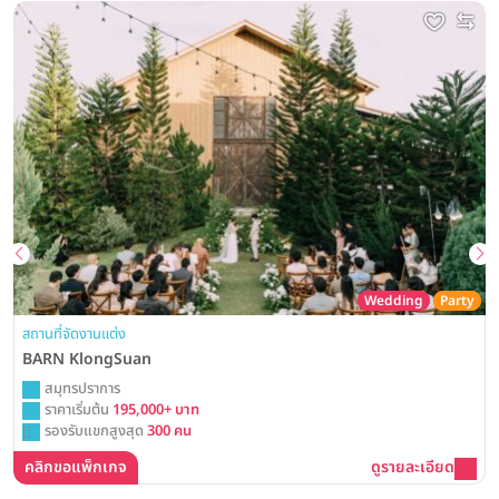
Wedding
Party
สถานที่จัดงานแต่ง
BARN KlongSuan
สมุทรปราการ
ราคาเริ่มต้น
195,000+ บาท
รองรับแขกสูงสุด
300 คน
คลิกขอแพ็กเกจ
ดูรายละเอียด