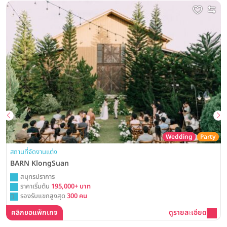
Wedding
Party
สถานที่จัดงานแต่ง
BARN KlongSuan
สมุทรปราการ
ราคาเริ่มต้น
195,000+ บาท
รองรับแขกสูงสุด
300 คน
คลิกขอแพ็กเกจ
ดูรายละเอียด