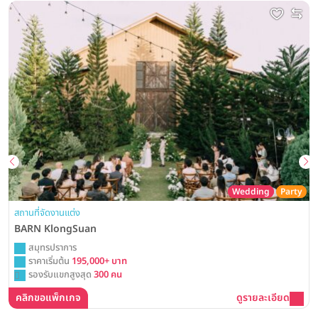
Wedding
Party
สถานที่จัดงานแต่ง
BARN KlongSuan
สมุทรปราการ
ราคาเริ่มต้น
195,000+ บาท
รองรับแขกสูงสุด
300 คน
คลิกขอแพ็กเกจ
ดูรายละเอียด