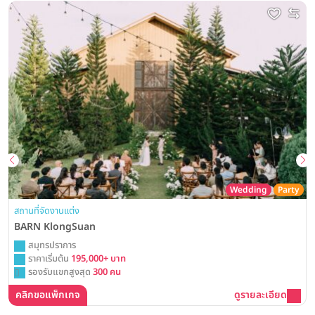
Wedding
Party
สถานที่จัดงานแต่ง
BARN KlongSuan
สมุทรปราการ
ราคาเริ่มต้น
195,000+ บาท
รองรับแขกสูงสุด
300 คน
คลิกขอแพ็กเกจ
ดูรายละเอียด