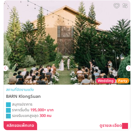
Wedding
Party
สถานที่จัดงานแต่ง
BARN KlongSuan
สมุทรปราการ
ราคาเริ่มต้น
195,000+ บาท
รองรับแขกสูงสุด
300 คน
คลิกขอแพ็กเกจ
ดูรายละเอียด