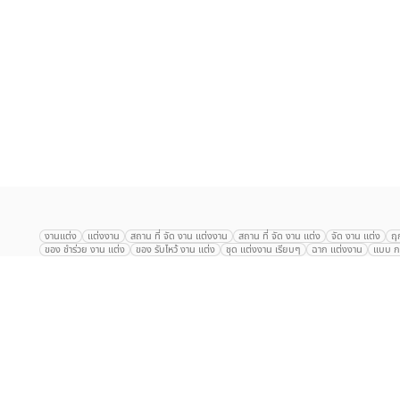
เลือก
1
รายการ
งานแต่ง
แต่งงาน
สถาน ที่ จัด งาน แต่งงาน
สถาน ที่ จัด งาน แต่ง
จัด งาน แต่ง
ฤ
ของ ชำร่วย งาน แต่ง
ของ รับไหว้ งาน แต่ง
ชุด แต่งงาน เรียบๆ
ฉาก แต่งงาน
แบบ กา
The Eros Grand Wedding
Baan Dusit Thani
รัตนพิมาน
Tango Woods Stud
Gaysorn Urban Resort
Kimpton Maa-Lai Bangkok
Grande Centre Point
The Peninsula Bangkok
TRUE ICON HALL
Reignwood Park
Graph Hotel
Courtyard
Conrad Bangkok
Hotel Nikko
The Sukosol
Millennium Hilt
Alexander Hotel
Crowne Plaza
Avana Grand Hotel and Convention Centr
Dusit Gourmet Event
Shanghai Mansion
RARIN
Novotel Siam Square
Centara Grand
Montien Riverside
Anantara Riverside
Century Park
G
Eastin Grand Hotel Sathorn
Prince Palace Hotel Bangkok
Tolani กุยบุรี
P
Arnoma Grand Bangkok
Radisson Blu Plaza Bangkok
ANA ANAN พัทยา
The Berkeley
AVANI+ Riverside Bangkok Hotel
ibis Styles
Hotel Nikko ชลบ