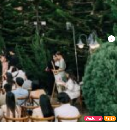
Wedding
Party
โรงแรม