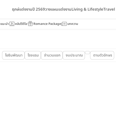
ฤกษ์แต่งงานปี 2569
วางแผนแต่งงาน
Living & Lifestyle
Trave
นแนะนำ
คลิปวีดีโอ
Romance Package
บทความ
โยธินพัฒนา
โรงแรม
จำนวนแขก
งบประมาณ
ตามตัวอักษร