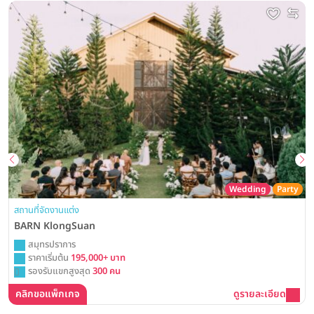
Wedding
Party
สถานที่จัดงานแต่ง
BARN KlongSuan
สมุทรปราการ
ราคาเริ่มต้น
195,000+ บาท
รองรับแขกสูงสุด
300 คน
คลิกขอแพ็กเกจ
ดูรายละเอียด