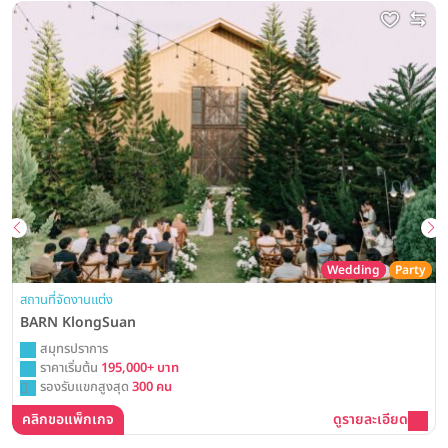
Wedding
Party
สถานที่จัดงานแต่ง
BARN KlongSuan
สมุทรปราการ
ราคาเริ่มต้น
195,000+ บาท
รองรับแขกสูงสุด
300 คน
คลิกขอแพ็กเกจ
ดูรายละเอียด