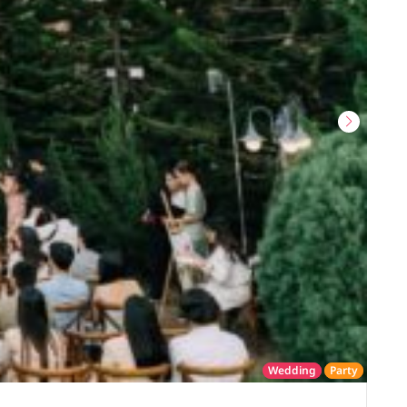
Wedding
Party
โรงแรม