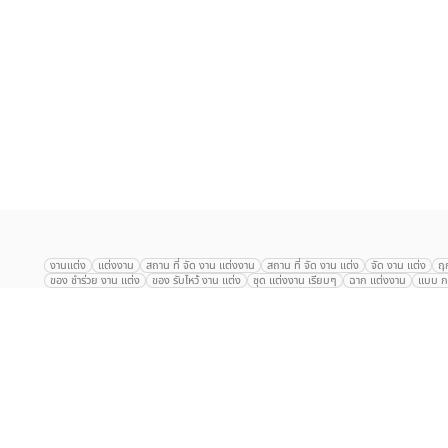
เลือก
1
รายการ
งานแต่ง
แต่งงาน
สถาน ที่ จัด งาน แต่งงาน
สถาน ที่ จัด งาน แต่ง
จัด งาน แต่ง
ฤ
ของ ชำร่วย งาน แต่ง
ของ รับไหว้ งาน แต่ง
ชุด แต่งงาน เรียบๆ
ฉาก แต่งงาน
แบบ กา
The Eros Grand Wedding
Baan Dusit Thani
รัตนพิมาน
Tango Woods Stud
Gaysorn Urban Resort
Kimpton Maa-Lai Bangkok
Grande Centre Point
The Peninsula Bangkok
TRUE ICON HALL
Reignwood Park
Graph Hotel
Courtyard
Conrad Bangkok
Hotel Nikko
The Sukosol
Millennium Hilt
Alexander Hotel
Crowne Plaza
Avana Grand Hotel and Convention Centr
Dusit Gourmet Event
Shanghai Mansion
RARIN
Novotel Siam Square
Centara Grand
Montien Riverside
Anantara Riverside
Century Park
G
Eastin Grand Hotel Sathorn
Prince Palace Hotel Bangkok
Tolani กุยบุรี
P
Arnoma Grand Bangkok
Radisson Blu Plaza Bangkok
ANA ANAN พัทยา
The Berkeley
AVANI+ Riverside Bangkok Hotel
ibis Styles
Hotel Nikko ชลบ