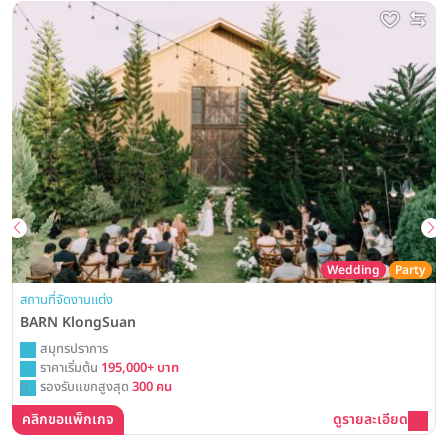
Wedding
Party
สถานที่จัดงานแต่ง
BARN KlongSuan
สมุทรปราการ
ราคาเริ่มต้น
195,000+ บาท
รองรับแขกสูงสุด
300 คน
คลิกขอแพ็กเกจ
ดูรายละเอียด