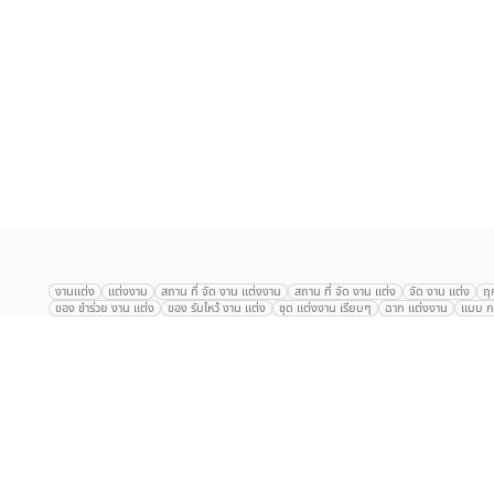
เลือก
1
รายการ
งานแต่ง
แต่งงาน
สถาน ที่ จัด งาน แต่งงาน
สถาน ที่ จัด งาน แต่ง
จัด งาน แต่ง
ฤ
ของ ชำร่วย งาน แต่ง
ของ รับไหว้ งาน แต่ง
ชุด แต่งงาน เรียบๆ
ฉาก แต่งงาน
แบบ กา
The Eros Grand Wedding
Baan Dusit Thani
รัตนพิมาน
Tango Woods Stud
Gaysorn Urban Resort
Kimpton Maa-Lai Bangkok
Grande Centre Point
The Peninsula Bangkok
TRUE ICON HALL
Reignwood Park
Graph Hotel
Courtyard
Conrad Bangkok
Hotel Nikko
The Sukosol
Millennium Hilt
Alexander Hotel
Crowne Plaza
Avana Grand Hotel and Convention Centr
Dusit Gourmet Event
Shanghai Mansion
RARIN
Novotel Siam Square
Centara Grand
Montien Riverside
Anantara Riverside
Century Park
G
Eastin Grand Hotel Sathorn
Prince Palace Hotel Bangkok
Tolani กุยบุรี
P
Arnoma Grand Bangkok
Radisson Blu Plaza Bangkok
ANA ANAN พัทยา
The Berkeley
AVANI+ Riverside Bangkok Hotel
ibis Styles
Hotel Nikko ชลบ