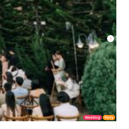
Wedding
Party
โรงแรม