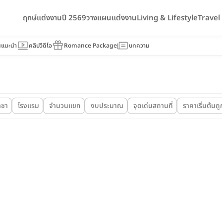
ฤกษ์แต่งงานปี 2569
วางแผนแต่งงาน
Living & Lifestyle
Trave
นแนะนำ
คลิปวีดีโอ
Romance Package
บทความ
าชา
โรงแรม
จำนวนแขก
งบประมาณ
จุดเด่นสถานที่
ราคาเริ่มต้นถูก