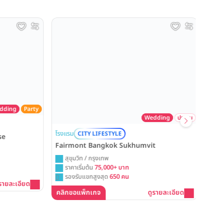
ding
Party
Wedding
ประชุม
โรง
โรงแรม
CITY LIFESTYLE
Th
se
Fairmont Bangkok Sukhumvit
สุขุมวิท / กรุงเทพ
ราคาเริ่มต้น
75,000+ บาท
รองรับแขกสูงสุด
650 คน
คล
รายละเอียด
คลิกขอแพ็กเกจ
ดูรายละเอียด