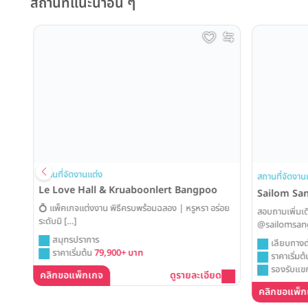
สถานที่แนะนำอื่น ๆ
ing
สถานที่จัดงานแต่ง
สถานที่จัดงานแ
Le Love Hall & Kruaboonlert Bangpoo
Sailom Sa
💍 แพ็คเกจแต่งงาน พิธีครบพร้อมฉลอง | หรูหรา อร่อย
สอบถามเพิ่มเติ
ระดับมิ […]
@sailomsang
สมุทรปราการ
เลียบทางด่
ราคาเริ่มต้น
79,900+ บาท
ราคาเริ่มต้
รองรับแขก
คลิกขอแพ็กเกจ
ดูรายละเอียด
คลิกขอแพ็ก