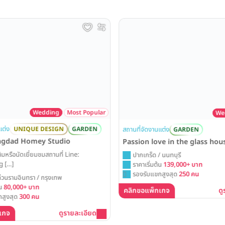
Wedding
Most Popular
Wed
ต่ง
สถานที่จัดงานแต่ง
UNIQUE DESIGN
GARDEN
GARDEN
ngdad Homey Studio
Passion love in the glass hou
มหรือนัดเยี่ยมชมสถานที่ Line:
ปากเกร็ด / นนทบุรี
 […]
ราคาเริ่มต้น
139,000+ บาท
รองรับแขกสูงสุด
250 คน
วนรามอินทรา / กรุงเทพ
น
80,000+ บาท
คลิกขอแพ็กเกจ
ดู
สูงสุด
300 คน
เกจ
ดูรายละเอียด