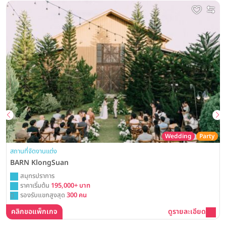
Wedding
Party
สถานที่จัดงานแต่ง
BARN KlongSuan
สมุทรปราการ
ราคาเริ่มต้น
195,000+ บาท
รองรับแขกสูงสุด
300 คน
คลิกขอแพ็กเกจ
ดูรายละเอียด