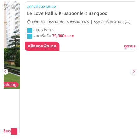
g
สถานที่จัดงานแต่ง
Le Love Hall & Kruaboonlert Bangpoo
💍 แพ็คเกจแต่งงาน พิธีครบพร้อมฉลอง | หรูหรา อร่อยระดับมิ […]
สมุทรปราการ
ราคาเริ่มต้น
79,900+ บาท
คลิกขอแพ็กเกจ
ดูรายละเอียด