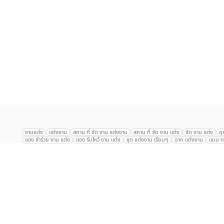
เลือก
1
รายการ
งานแต่ง
แต่งงาน
สถาน ที่ จัด งาน แต่งงาน
สถาน ที่ จัด งาน แต่ง
จัด งาน แต่ง
ฤ
ของ ชำร่วย งาน แต่ง
ของ รับไหว้ งาน แต่ง
ชุด แต่งงาน เรียบๆ
ฉาก แต่งงาน
แบบ กา
The Eros Grand Wedding
Baan Dusit Thani
รัตนพิมาน
Tango Woods Stud
Gaysorn Urban Resort
Kimpton Maa-Lai Bangkok
Grande Centre Point
The Peninsula Bangkok
TRUE ICON HALL
Reignwood Park
Graph Hotel
Courtyard
Conrad Bangkok
Hotel Nikko
The Sukosol
Millennium Hilt
Alexander Hotel
Crowne Plaza
Avana Grand Hotel and Convention Centr
Dusit Gourmet Event
Shanghai Mansion
RARIN
Novotel Siam Square
Centara Grand
Montien Riverside
Anantara Riverside
Century Park
G
Eastin Grand Hotel Sathorn
Prince Palace Hotel Bangkok
Tolani กุยบุรี
P
Arnoma Grand Bangkok
Radisson Blu Plaza Bangkok
ANA ANAN พัทยา
The Berkeley
AVANI+ Riverside Bangkok Hotel
ibis Styles
Hotel Nikko ชลบ