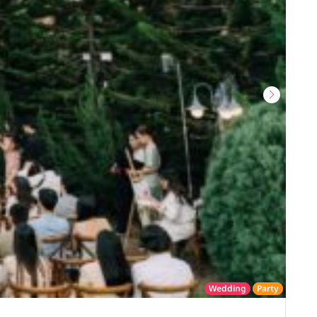
Wedding
Party
โรงแรม