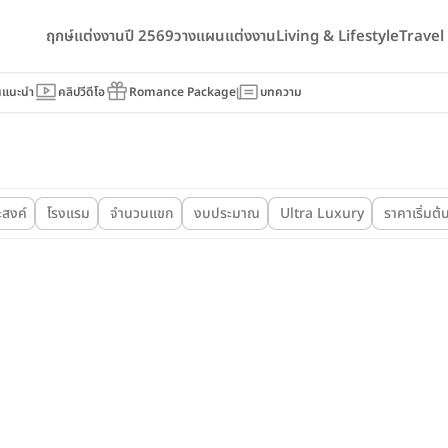
ฤกษ์แต่งงานปี 2569
วางแผนแต่งงาน
Living & Lifestyle
Trave
นแนะนำ
คลิปวีดีโอ
Romance Package
บทความ
ะสงค์
โรงแรม
จำนวนแขก
งบประมาณ
Ultra Luxury
ราคาเริ่มต้น