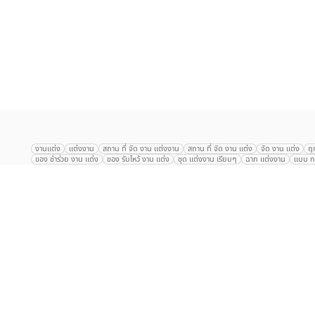
เลือก
1
รายการ
งานแต่ง
แต่งงาน
สถาน ที่ จัด งาน แต่งงาน
สถาน ที่ จัด งาน แต่ง
จัด งาน แต่ง
ฤ
ของ ชำร่วย งาน แต่ง
ของ รับไหว้ งาน แต่ง
ชุด แต่งงาน เรียบๆ
ฉาก แต่งงาน
แบบ กา
The Eros Grand Wedding
Baan Dusit Thani
รัตนพิมาน
Tango Woods Stud
Gaysorn Urban Resort
Kimpton Maa-Lai Bangkok
Grande Centre Point
The Peninsula Bangkok
TRUE ICON HALL
Reignwood Park
Graph Hotel
Courtyard
Conrad Bangkok
Hotel Nikko
The Sukosol
Millennium Hilt
Alexander Hotel
Crowne Plaza
Avana Grand Hotel and Convention Centr
Dusit Gourmet Event
Shanghai Mansion
RARIN
Novotel Siam Square
Centara Grand
Montien Riverside
Anantara Riverside
Century Park
G
Eastin Grand Hotel Sathorn
Prince Palace Hotel Bangkok
Tolani กุยบุรี
P
Arnoma Grand Bangkok
Radisson Blu Plaza Bangkok
ANA ANAN พัทยา
The Berkeley
AVANI+ Riverside Bangkok Hotel
ibis Styles
Hotel Nikko ชลบ
Marrakesh Hua Hin Resort & Spa
Hilton สุขุมวิท
Avani+ หัวหิน
S31 Sukhum
Chatrium Riverside Bangkok
My Beach Resort ภูเก็ต
Korean Artiz Studio 