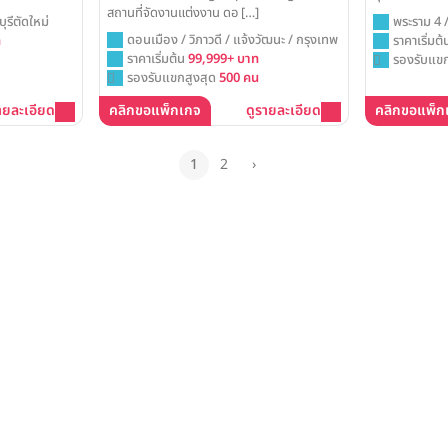
สถานที่จัดงานแต่งงาน ดอ […]
ครบทุกคน โรง
พระราม 4 /
ุรีตัดใหม่
(Mandarin Ho
ดอนเมือง / วิภาวดี / แจ้งวัฒนะ / กรุงเทพ
กรุงเทพ
ราคาเริ่มต
ท
งานวิวาห์ในฝั
ราคาเริ่มต้น
99,999+ บาท
รองรับแขก
รนด์บอลรูมขนา
รองรับแขกสูงสุด
500 คน
ท่าน พร้อมเทคโ
เพื่อสร้างค่ำค
ายละเอียด
คลิกขอแพ็กเกจ
ดูรายละเอียด
คลิกขอแพ็ก
ใจและสมบูรณ์แ
1
2
›