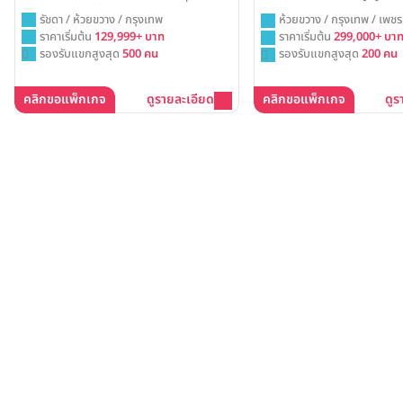
Hotels คือพื้นที่ที่พร้อมให้คุณแต่งแต้มเรื่อง
รัชดา / ห้วยขวาง / กรุงเทพ
ห้วยขวาง / กรุงเทพ / เพชรบ
ราวความรัก ด้วยดีไซน์ที่โดดเด่นและบรรยากาศ
ราคาเริ่มต้น
129,999+ บาท
ราคาเริ่มต้น
299,000+ บา
สุดชิคใจกลางรัชดาฯ เพื่อสร้างสรรค์งานวิวาห์ที่
รองรับแขกสูงสุด
500 คน
รองรับแขกสูงสุด
200 คน
เป็นของคุณอย่างแท้จริง
คลิกขอแพ็กเกจ
ดูรายละเอียด
คลิกขอแพ็กเกจ
ดูร