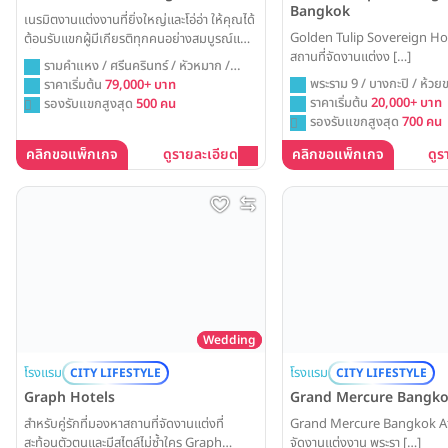
Bangkok
เนรมิตงานแต่งงานที่ยิ่งใหญ่และโอ่อ่า ให้คุณได้
Golden Tulip Sovereign H
ต้อนรับแขกผู้มีเกียรติทุกคนอย่างสมบูรณ์แบบ
สถานที่จัดงานแต่งง […]
ที่ Alexander Hotel Bangkok ด้วยห้องบอล
รามคำแหง / ศรีนครินทร์ / หัวหมาก /
รูมขนาดใหญ่ที่พร้อมรองรับทุกจินตนาการ เพื่อ
พระราม 9 / บางกะปิ / ห้วย
กรุงเทพ
ราคาเริ่มต้น
79,000+ บาท
สร้างค่ำคืนแห่งการเฉลิมฉลองที่น่าประทับใจ
ราคาเริ่มต้น
20,000+ บาท
รองรับแขกสูงสุด
500 คน
และยิ่งใหญ่ที่สุด
รองรับแขกสูงสุด
700 คน
คลิกขอแพ็กเกจ
ดูรายละเอียด
คลิกขอแพ็กเกจ
ดูร
Wedding
โรงแรม
โรงแรม
CITY LIFESTYLE
CITY LIFESTYLE
Graph Hotels
Grand Mercure Bangko
สำหรับคู่รักที่มองหาสถานที่จัดงานแต่งที่
Grand Mercure Bangkok At
สะท้อนตัวตนและมีสไตล์ไม่ซ้ำใคร Graph
จัดงานแต่งงาน พระรา […]