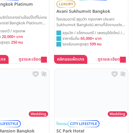
angkok Platinum
LUXURY
Avani Sukhumvit Bangkok
รักใจกลางย่านช็อปปิ้งที่ไม่เคย
โรงแรมอวานี สุขุมวิท กรุงเทพฯ (Avani
Novotel Bangkok Platinum
Sukhumvit Bangkok) สถานที่จัดงานแต่ง
วิวเมืองกรุงเทพฯ แบบพาโนรา
สไตล์ City Lifestyle บนถนนสุขุมวิท โดดเด่น
ราชเทวี / กรุงเทพ
สุขุมวิท / อโศกมนตรี / เพชรบุรีตัดใหม่ /
องงานวิวาห์ที่เปี่ยมด้วยสีสัน
ด้วยโลเคชั่นที่เดินทางสะดวกสบายมีทางเชื่อม
้น
20,000+ บาท
กรุงเทพ
ราคาเริ่มต้น
65,000+ บาท
านในสไตล์ที่เป็นคุณ
ติด BTS อ่อนนุช พร้อมห้องบอลรูมเพดานสูง
สูงสุด
250 คน
รองรับแขกสูงสุด
599 คน
โปร่ง รองรับแขกสูงสุด 600 ท่าน
Weddinglist ได้รวบรวมข้อมูลแพ็คเกจ
แต่งงานและราคาล่าสุดมาให้ครบแล้วที่นี่
เกจ
ดูรายละเอียด
คลิกขอแพ็กเกจ
ดูรายละเอียด
Wedding
Wedding
โรงแรม
 LIFESTYLE
CITY LIFESTYLE
Mansion Bangkok
SC Park Hotel