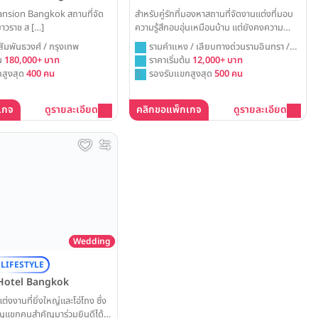
nsion Bangkok สถานที่จัด
สำหรับคู่รักที่มองหาสถานที่จัดงานแต่งที่มอบ
าวราช ส […]
ความรู้สึกอบอุ่นเหมือนบ้าน แต่ยังคงความ
โอ่โถงของห้องบอลรูมขนาดใหญ่ SC Park
สัมพันธวงศ์ / กรุงเทพ
รามคำแหง / เลียบทางด่วนรามอินทรา /
Hotel คือคำตอบที่สมบูรณ์แบบ ที่ซึ่งความสุข
้น
180,000+ บาท
กรุงเทพ
ราคาเริ่มต้น
12,000+ บาท
และความเป็นกันเองจะอบอวลไปทั่วทุกพื้นที่ของ
สูงสุด
400 คน
รองรับแขกสูงสุด
500 คน
งาน
เกจ
ดูรายละเอียด
คลิกขอแพ็กเกจ
ดูรายละเอียด
Wedding
 LIFESTYLE
Hotel Bangkok
่งงานที่ยิ่งใหญ่และโอ่โถง ซึ่ง
ญแขกคนสำคัญมาร่วมยินดีได้