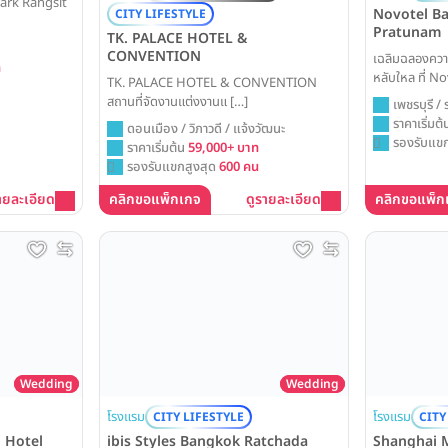
ark Rangsit
Novotel B
CITY LIFESTYLE
Pratunam
TK. PALACE HOTEL &
CONVENTION
เฉลิมฉลองความ
ท
หลับใหล ที่ 
TK. PALACE HOTEL & CONVENTION
Pratunam ให้
สถานที่จัดงานแต่งงานแ […]
เพชรบุรี / 
มาเป็นฉากหลังข
ราคาเริ่มต
ดอนเมือง / วิภาวดี / แจ้งวัฒนะ
และความสนุกสน
รองรับแขก
ราคาเริ่มต้น
59,000+ บาท
รองรับแขกสูงสุด
600 คน
ายละเอียด
คลิกขอแพ็กเกจ
ดูรายละเอียด
คลิกขอแพ็ก
Wedding
Wedding
โรงแรม
โรงแรม
CITY LIFESTYLE
CITY
ibis Styles Bangkok Ratchada
Shanghai 
 Hotel