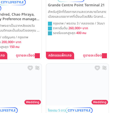
CITY LIFESTYLE
Grande Centre Point Terminal 21
สำหรับคู่รักที่ต้องการความสะดวกสบายใจกลาง
ndred, Chao Phraya,
เมืองและบรรยากาศที่เปี่ยมด้วยสีสัน Grande
y Preference managed
Centre Point Terminal 21 คือสถานที่จัด
ott Limited
กรุงเทพ / พระราม 3 / คลองเตย / วัฒนา
เจ้าพระยาเป็นฉากหลังของวัน
งานแต่งที่ตอบโจทย์ ด้วยทำเลที่เชื่อมต่อทุกการ
ราคาเริ่มต้น
260,000+ บาท
แมนติกและเป็นส่วนตัวของคุณ ที่
เดินทางและห้องบอลรูมที่เห็นวิวเมืองที่มีชีวิต
รองรับแขกสูงสุด
400 คน
dred, Chao Phraya,
ชีวา
 เจริญนคร / กรุงเทพ
ะได้สัมผัสกับประสบการณ์การ
้น
200,000+ บาท
ในบรรยากาศสุดเอ็กซ์คลูซีฟ ไม่
สูงสุด
150 คน
อุ่นในสวนสวยริมน้ำ หรือปาร์ตี้
ือ เพื่อสร้างความทรงจำอัน
เกจ
ดูรายละเอียด
คลิกขอแพ็กเกจ
ดูรายละเอียด
ยู่ตลอดไป
Wedding
Wedding
โรงแรม 5 ดาว
 LIFESTYLE
CITY LIFESTYLE