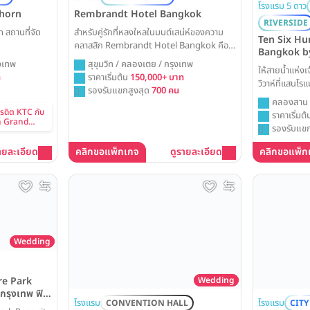
โรงแรม 5 ดาว
thorn
Rembrandt Hotel Bangkok
RIVERSIDE
สถานที่จัด
สำหรับคู่รักที่หลงใหลในมนต์เสน่ห์ของความ
Ten Six Hu
คลาสสิก Rembrandt Hotel Bangkok คือ
Bangkok b
สถานที่จัดงานแต่งที่อบอวลไปด้วยบรรยากาศ
by The Asc
ุงเทพ
สุขุมวิท / คลองเตย / กรุงเทพ
ให้สายน้ำแห่ง
อบอุ่นและสง่างามใจกลางสุขุมวิท พร้อมเนรมิต
ท
ราคาเริ่มต้น
150,000+ บาท
วิวาห์ที่แสนโร
งานวิวาห์ของคุณให้เป็นวันที่น่าจดจำด้วย
รองรับแขกสูงสุด
700 คน
Ten Six Hun
บริการที่เป็นเลิศและเปี่ยมด้วยประสบการณ์
คลองสาน /
Bangkok คุณจ
ครดิต KTC กับ
ราคาเริ่มต
n Grand
จัดงานแต่งงาน
รองรับแขก
rn
ว่าจะเป็นพิธีอบ
เฉลิมฉลองบนเร
ายละเอียด
คลิกขอแพ็กเกจ
ดูรายละเอียด
คลิกขอแพ็ก
ล้ำค่าที่จะคงอ
Wedding
Wedding
re Park
กรุงเทพ ฟิว
โรงแรม
โรงแรม
CONVENTION HALL
CITY