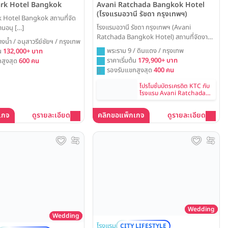
ark Hotel Bangkok
Avani Ratchada Bangkok Hotel
(โรงแรมอวานี รัชดา กรุงเทพฯ)
 Hotel Bangkok สถานที่จัด
โรงแรมอวานี รัชดา กรุงเทพฯ (Avani
านอนุ […]
Ratchada Bangkok Hotel) สถานที่จัดงาน
างน้ำ / อนุสาวรีย์ชัยฯ / กรุงเทพ
แต่งสไตล์ City Lifestyle ใจกลางรัชดาฯ โดด
พระราม 9 / ดินแดง / กรุงเทพ
้น
132,000+ บาท
เด่นด้วยห้องบอลรูมดีไซน์ทันสมัย รองรับแขก
ราคาเริ่มต้น
179,900+ บาท
สูงสุด
600 คน
ได้สูงสุด 400 ท่าน พร้อมที่จอดรถสะดวกสบาย
รองรับแขกสูงสุด
400 คน
กว่า 700 คัน Weddinglist ได้รวบรวมข้อมูล
แพ็คเกจแต่งงานและราคาล่าสุดมาให้ครบแล้วที่
โปรโมชั่นบัตรเครดิต KTC กับ
โรงแรม Avani Ratchada
นี่
Bangkok
เกจ
ดูรายละเอียด
คลิกขอแพ็กเกจ
ดูรายละเอียด
Wedding
Wedding
โรงแรม
CITY LIFESTYLE