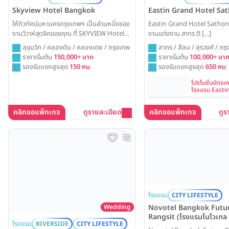
Skyview Hotel Bangkok
Eastin Grand Hotel Sa
ให้ทิวทัศน์มหานครกรุงเทพฯ เป็นส่วนหนึ่งของ
Eastin Grand Hotel Sathorn 
งานวิวาห์สุดชิคของคุณ ที่ SKYVIEW Hotel
งานแต่งงาน สาทร ติ […]
Bangkok ไม่ว่าจะเป็นการฉลองบนรูฟท็อปบาร์
สุขุมวิท / คลองตัน / คลองเตย / กรุงเทพ
สาทร / สีลม / สุรวงศ์ / กร
สุดอลังการ หรือในห้องบอลรูมดีไซน์เก๋ ที่นี่
ราคาเริ่มต้น
150,000+ บาท
ราคาเริ่มต้น
100,000+ บา
พร้อมเปลี่ยนวันสำคัญของคุณให้กลายเป็น
รองรับแขกสูงสุด
150 คน
รองรับแขกสูงสุด
650 คน
ปาร์ตี้ที่น่าจดจำที่สุด
โปรโมชั่นบัตรเ
โรงแรม Easti
Hotel Satho
คลิกขอแพ็กเกจ
ดูรายละเอียด
คลิกขอแพ็กเกจ
ดูร
โรงแรม
CITY LIFESTYLE
Wedding
Novotel Bangkok Futu
Rangsit (โรงแรมโนโวเทล 
โรงแรม
RIVERSIDE
CITY LIFESTYLE
เจอร์พาร์ค รังสิต)