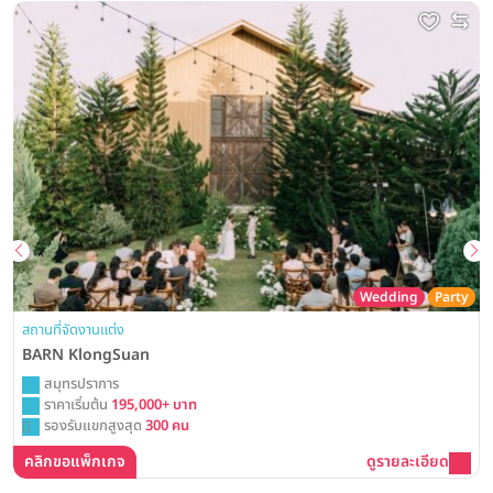
Wedding
Party
สถานที่จัดงานแต่ง
BARN KlongSuan
สมุทรปราการ
ราคาเริ่มต้น
195,000+ บาท
รองรับแขกสูงสุด
300 คน
คลิกขอแพ็กเกจ
ดูรายละเอียด