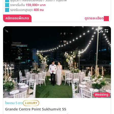
สุขุมวิท / คลองเตยเหนือ / วัฒนา / กรุงเทพ
ราคาเริ่มต้น
159,000+ บาท
รองรับแขกสูงสุด
400 คน
คลิกขอแพ็กเกจ
ดูรายละเอียด
Wedding
โรงแรม 5 ดาว
LUXURY
Grande Centre Point Sukhumvit 55