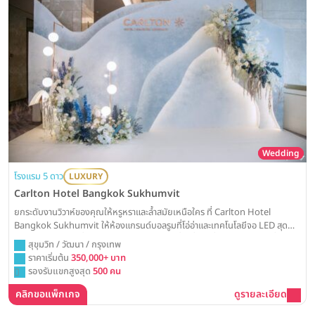
Wedding
โรงแรม 5 ดาว
LUXURY
Carlton Hotel Bangkok Sukhumvit
ยกระดับงานวิวาห์ของคุณให้หรูหราและล้ำสมัยเหนือใคร ที่ Carlton Hotel
Bangkok Sukhumvit ให้ห้องแกรนด์บอลรูมที่โอ่อ่าและเทคโนโลยีจอ LED สุด
อลังการ เป็นส่วนหนึ่งในการสร้างสรรค์โมเมนต์ที่น่าตื่นตาตื่นใจและน่าจดจำที่สุดใน
สุขุมวิท / วัฒนา / กรุงเทพ
ชีวิตคุณ
ราคาเริ่มต้น
350,000+ บาท
รองรับแขกสูงสุด
500 คน
คลิกขอแพ็กเกจ
ดูรายละเอียด