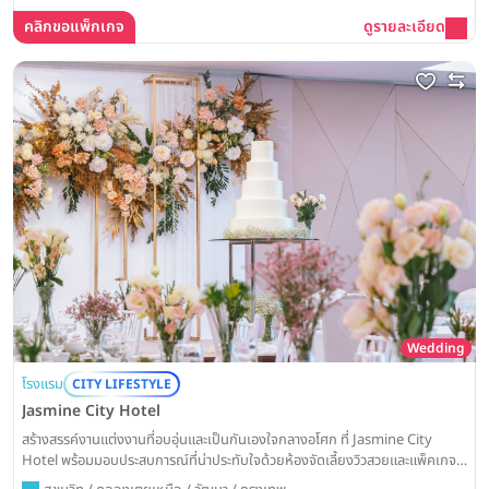
คลิกขอแพ็กเกจ
ดูรายละเอียด
Wedding
โรงแรม
CITY LIFESTYLE
Jasmine City Hotel
สร้างสรรค์งานแต่งงานที่อบอุ่นและเป็นกันเองใจกลางอโศก ที่ Jasmine City
Hotel พร้อมมอบประสบการณ์ที่น่าประทับใจด้วยห้องจัดเลี้ยงวิวสวยและแพ็คเกจที่
คุ้มค่า ให้วันสำคัญของคุณเต็มไปด้วยรอยยิ้มและความสุข