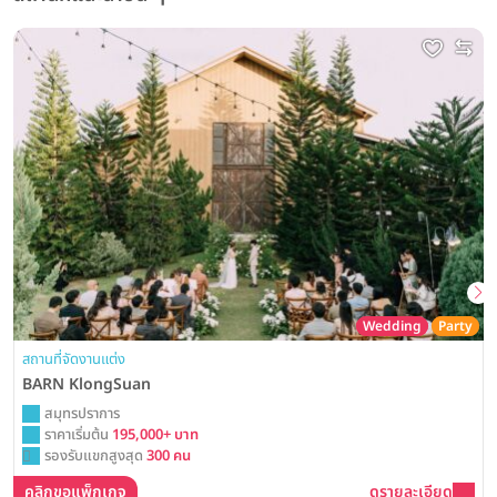
Wedding
Party
สถานที่จัดงานแต่ง
BARN KlongSuan
สมุทรปราการ
ราคาเริ่มต้น
195,000+ บาท
รองรับแขกสูงสุด
300 คน
คลิกขอแพ็กเกจ
ดูรายละเอียด