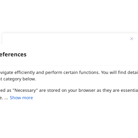
ทาง Weddinglist จะเก็บรักษาข้อมูลความลับของลูกค้าโดยจะไม่เปิด
เผยข้อมูลต่อสาธารณชน เพื่อประโยชน์สูงสุดในการเข้าถึงข้อมูลและ
eferences
สิทธิพิเศษต่าง ๆ ของทางโรงแรมและสถานที่จัดงานแต่งงาน
งานแต่ง
แต่งงาน
สถาน ที่ จัด งาน แต่งงาน
สถาน ที่ จัด งาน แต่ง
จัด งาน แต่ง
เลือก
1
รายการ
เพื่อประสิทธิภาพในการใช้งาน Website Weddinglist ที่ดียิ่งขึ้น
vigate efficiently and perform certain functions. You will find det
ฤกษ์แต่งงาน
ดูฤกษ์แต่งงาน
ฤกษ์แต่งงาน2569
ฤกษ์จดทะเบียนสมรส
กรุณายอมรับคุกกี้
ผู้ให้บริการจัดหาสถานที่งานแต่งงาน
การ์ด แต่งงาน
ชุด แต่งงาน
ชุด เจ้าสาว
t category below.
ช่างแต่งหน้าเจ้าสาว
ของ ชำร่วย งาน แต่ง
ของ รับไหว้ งาน แต่ง
ชุด แต่งงาน เรียบๆ
ฉาก แต่งงาน
แบบ การ์ด แต่งงาน
งาน แต่ง ใน สวน
พิธี แต่งงาน
zed as "Necessary" are stored on your browser as they are essentia
ยอมรับคุกกี้
จัดงานแต่งงาน งบ 200000
จัดงานแต่งงาน งบ 300000
จัดงานแต่งงาน งบ 500000
จัดงานแต่งงาน งบ 700000-1000000
. ...
Show more
เปรียบเทียบ
The Eros Grand Wedding
Baan Dusit Thani
รัตนพิมาน
Tango Woods Studio
LA CHAPELLE
CDC Ballroom
Sindhorn Kempinski
Pullman
Chercharn
เรือนเจ้าสาว
VALA Hua Hin
Grande Centre Point
Wedding at IMPACT
Gaysorn Urban Resort
Kimpton Maa-Lai Bangkok
Grande Centre Point
ired to enable the basic features of this site, such as providing se
เรือนนพเก้า
Nathong Banquet Hall
Movenpick BDMS
JW Marriott
ferences. These cookies do not store any personally identifiable d
SIAMDASADA เขาใหญ่
Arundara
Jim Thompson
Tolani เกาะกูด
Chatrium Grand Bangkok
The Peninsula Bangkok
TRUE ICON HALL