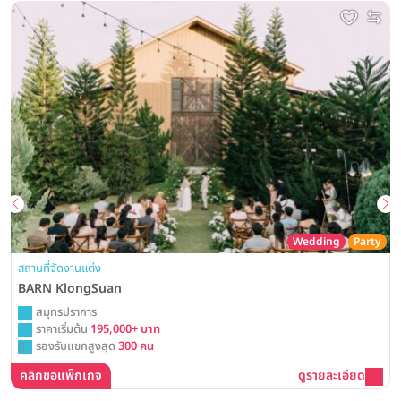
Wedding
Party
สถานที่จัดงานแต่ง
BARN KlongSuan
สมุทรปราการ
ราคาเริ่มต้น
195,000+ บาท
รองรับแขกสูงสุด
300 คน
คลิกขอแพ็กเกจ
ดูรายละเอียด