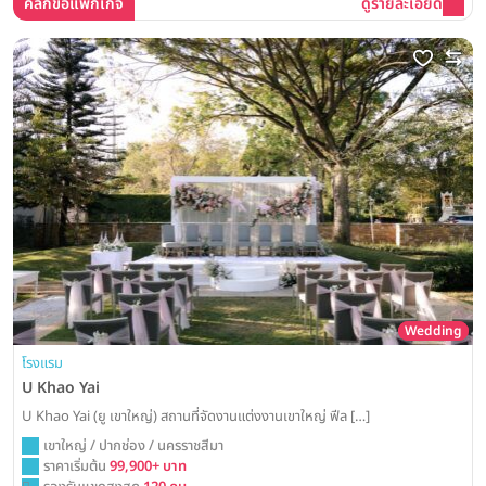
คลิกขอแพ็กเกจ
ดูรายละเอียด
Wedding
โรงแรม
U Khao Yai
U Khao Yai (ยู เขาใหญ่) สถานที่จัดงานแต่งงานเขาใหญ่ ฟีล […]
เขาใหญ่ / ปากช่อง / นครราชสีมา
ราคาเริ่มต้น
99,900+ บาท