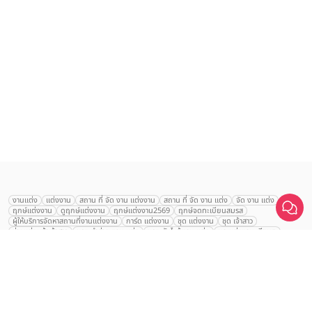
เลือก
1
รายการ
งานแต่ง
แต่งงาน
สถาน ที่ จัด งาน แต่งงาน
สถาน ที่ จัด งาน แต่ง
จัด งาน แต่ง
ฤกษ์แต่งงาน
ดูฤกษ์แต่งงาน
ฤกษ์แต่งงาน2569
ฤกษ์จดทะเบียนสมรส
เปรียบเทียบ
ผู้ให้บริการจัดหาสถานที่งานแต่งงาน
การ์ด แต่งงาน
ชุด แต่งงาน
ชุด เจ้าสาว
ช่างแต่งหน้าเจ้าสาว
ของ ชำร่วย งาน แต่ง
ของ รับไหว้ งาน แต่ง
ชุด แต่งงาน เรียบๆ
ฉาก แต่งงาน
แบบ การ์ด แต่งงาน
งาน แต่ง ใน สวน
พิธี แต่งงาน
จัดงานแต่งงาน งบ 200000
จัดงานแต่งงาน งบ 300000
จัดงานแต่งงาน งบ 500000
จัดงานแต่งงาน งบ 700000-1000000
The Eros Grand Wedding
Baan Dusit Thani
รัตนพิมาน
Tango Woods Studio
LA CHAPELLE
CDC Ballroom
Sindhorn Kempinski
Pullman
Chercharn
เรือนเจ้าสาว
VALA Hua Hin
Grande Centre Point
Wedding at IMPACT