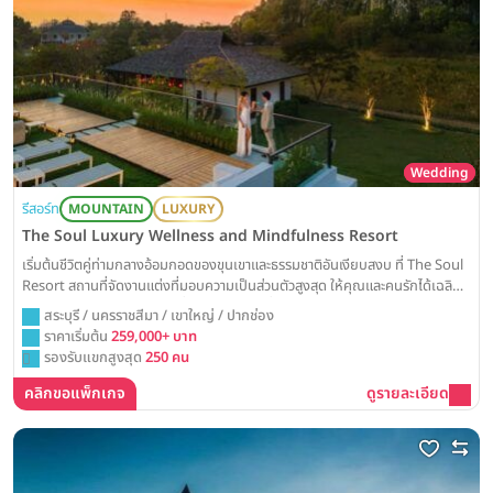
Wedding
รีสอร์ท
MOUNTAIN
LUXURY
The Soul Luxury Wellness and Mindfulness Resort
เริ่มต้นชีวิตคู่ท่ามกลางอ้อมกอดของขุนเขาและธรรมชาติอันเงียบสงบ ที่ The Soul
Resort สถานที่จัดงานแต่งที่มอบความเป็นส่วนตัวสูงสุด ให้คุณและคนรักได้เฉลิม
ฉลองวันสำคัญในบรรยากาศที่ผ่อนคลายและเปี่ยมด้วยความหมายอย่างแท้จริง
สระบุรี / นครราชสีมา / เขาใหญ่ / ปากช่อง
ราคาเริ่มต้น
259,000+ บาท
รองรับแขกสูงสุด
250 คน
คลิกขอแพ็กเกจ
ดูรายละเอียด