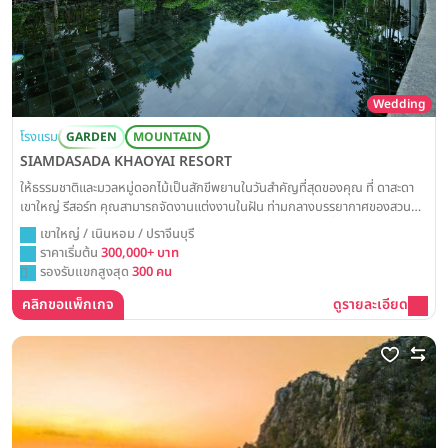
Wedding
โรงแรม
GARDEN
MOUNTAIN
SIAMDASADA KHAOYAI RESORT
ให้ธรรมชาติและมวลหมู่ดอกไม้เป็นสักขีพยานในวันสำคัญที่สุดของคุณ ที่ ดาสะดา
เขาใหญ่ รีสอร์ท คุณสามารถจัดงานแต่งงานในฝัน ท่ามกลางบรรยากาศของสวน
สวยสุดอลังการที่โอบล้อมด้วยวิวทิวเขา พร้อมสร้างความทรงจำที่แสนงดงามและ
เขาใหญ่ / เนินหอม / ปราจีนบุรี
ตราตรึงใจไปตลอดกาล
ราคาเริ่มต้น
300,000+ บาท
รองรับแขกสูงสุด
300 คน
คลิกขอแพ็กเกจ
ดูรายละเอียด