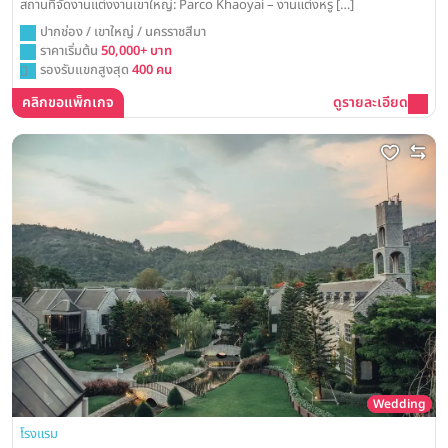
สถานที่จัดงานแต่งงานเขาใหญ่: Parco Khaoyai – งานแต่งหรู […]
ปากช่อง / เขาใหญ่ / นครราชสีมา
ราคาเริ่มต้น
50,000+ บาท
รองรับแขกสูงสุด
400 คน
คลิกขอแพ็กเกจ
ดูรายละเอียด
Wedding
โรงแรม