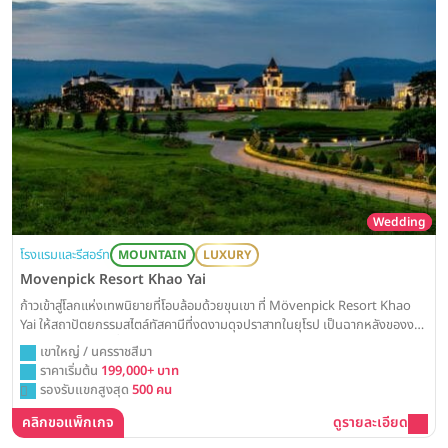
Wedding
โรงแรมและรีสอร์ท
MOUNTAIN
LUXURY
Movenpick Resort Khao Yai
ก้าวเข้าสู่โลกแห่งเทพนิยายที่โอบล้อมด้วยขุนเขา ที่ Mövenpick Resort Khao
Yai ให้สถาปัตยกรรมสไตล์ทัสคานีที่งดงามดุจปราสาทในยุโรป เป็นฉากหลังของงาน
วิวาห์สุดโรแมนติก ที่จะตราตรึงในความทรงจำของคุณและแขกผู้มีเกียรติไปตลอด
เขาใหญ่ / นครราชสีมา
กาล
ราคาเริ่มต้น
199,000+ บาท
รองรับแขกสูงสุด
500 คน
คลิกขอแพ็กเกจ
ดูรายละเอียด