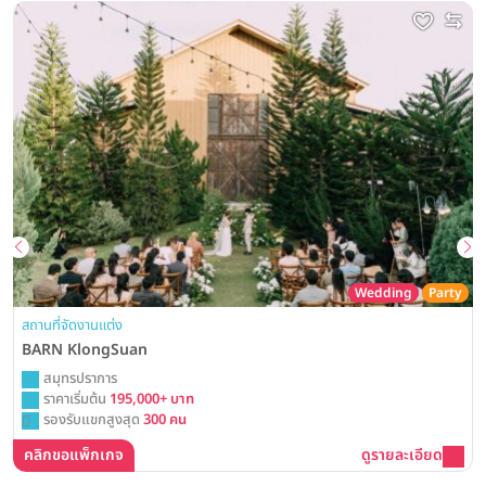
Wedding
Party
สถานที่จัดงานแต่ง
BARN KlongSuan
สมุทรปราการ
ราคาเริ่มต้น
195,000+ บาท
รองรับแขกสูงสุด
300 คน
คลิกขอแพ็กเกจ
ดูรายละเอียด