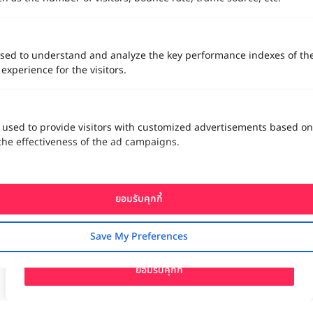
sed to understand and analyze the key performance indexes of th
 experience for the visitors.
 used to provide visitors with customized advertisements based on
the effectiveness of the ad campaigns.
ทาง Weddinglist จะเก็บรักษาข้อมูลความลับของลูกค้าโดยจะไม่เปิด
เผยข้อมูลต่อสาธารณชน เพื่อประโยชน์สูงสุดในการเข้าถึงข้อมูลและ
สิทธิพิเศษต่าง ๆ ของทางโรงแรมและสถานที่จัดงานแต่งงาน
ยอมรับคุกกี้
งานแต่ง
แต่งงาน
สถาน ที่ จัด งาน แต่งงาน
สถาน ที่ จัด งาน แต่ง
จัด งาน แต่ง
ฤกษ์แต่งงาน
ดูฤกษ์แต่งงาน
ฤกษ์แต่งงาน2569
ฤกษ์จดทะเบียนสมรส
เลือก
1
รายการ
เพื่อประสิทธิภาพในการใช้งาน Website Weddinglist ที่ดียิ่งขึ้น
ผู้ให้บริการจัดหาสถานที่งานแต่งงาน
การ์ด แต่งงาน
ชุด แต่งงาน
ชุด เจ้าสาว
กรุณายอมรับคุกกี้
Save My Preferences
ช่างแต่งหน้าเจ้าสาว
ของ ชำร่วย งาน แต่ง
ของ รับไหว้ งาน แต่ง
ชุด แต่งงาน เรียบๆ
ฉาก แต่งงาน
แบบ การ์ด แต่งงาน
งาน แต่ง ใน สวน
พิธี แต่งงาน
จัดงานแต่งงาน งบ 200000
จัดงานแต่งงาน งบ 300000
จัดงานแต่งงาน งบ 500000
ยอมรับคุกกี้
จัดงานแต่งงาน งบ 700000-1000000
เปรียบเทียบ
The Eros Grand Wedding
Baan Dusit Thani
รัตนพิมาน
Tango Woods Studio
LA CHAPELLE
CDC Ballroom
Sindhorn Kempinski
Pullman
Chercharn