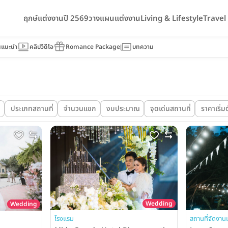
ฤกษ์แต่งงานปี 2569
วางแผนแต่งงาน
Living & Lifestyle
Trave
นแนะนำ
คลิปวีดีโอ
Romance Package
บทความ
ม
ประเภทสถานที่
จำนวนแขก
งบประมาณ
จุดเด่นสถานที่
ราคาเริ่มต
Wedding
Wedding
สถานที่จัดงาน
โรงแรม