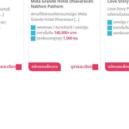
Love Stor
Mida Grande Hotel Dhavaravati
Nakhon Pathom
Love Story P
ทบุรี:
สถานที่จัดงานแต่งงานนครปฐม: Mida
แต่งงานในสวน
…]
Grande Hotel Dhavarava […]
นครปฐม /
ลายา
เพชรเกษม / สนามจันทร์ / นครปฐม
กรุงเทพ
ราคาเริ่มต
ท
ราคาเริ่มต้น
140,000+ บาท
รองรับแขก
รองรับแขกสูงสุด
1,000 คน
ายละเอียด
คลิกขอแพ็กเกจ
ดูรายละเอียด
คลิกขอแพ็ก