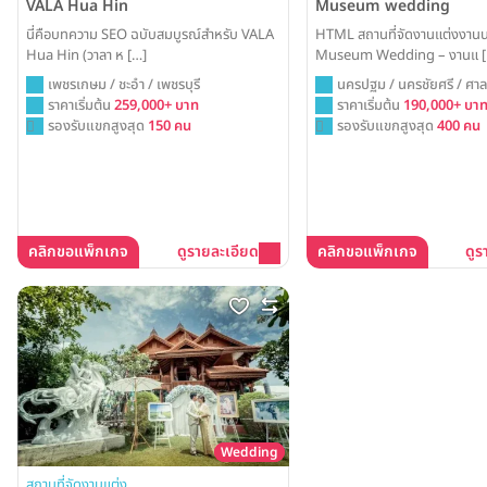
VALA Hua Hin
Museum wedding
นี่คือบทความ SEO ฉบับสมบูรณ์สำหรับ VALA
HTML สถานที่จัดงานแต่งงานนน
Hua Hin (วาลา ห […]
Museum Wedding – งานแ [
เพชรเกษม / ชะอำ / เพชรบุรี
นครปฐม / นครชัยศรี / ศา
ราคาเริ่มต้น
259,000+ บาท
ราคาเริ่มต้น
190,000+ บา
รองรับแขกสูงสุด
150 คน
รองรับแขกสูงสุด
400 คน
คลิกขอแพ็กเกจ
ดูรายละเอียด
คลิกขอแพ็กเกจ
ดูร
Wedding
สถานที่จัดงานแต่ง