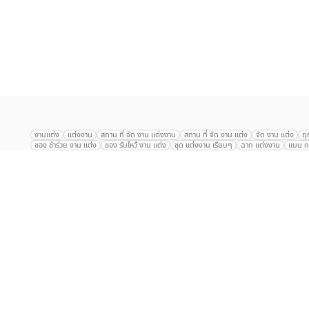
เลือก
1
รายการ
งานแต่ง
แต่งงาน
สถาน ที่ จัด งาน แต่งงาน
สถาน ที่ จัด งาน แต่ง
จัด งาน แต่ง
ฤ
ของ ชำร่วย งาน แต่ง
ของ รับไหว้ งาน แต่ง
ชุด แต่งงาน เรียบๆ
ฉาก แต่งงาน
แบบ กา
The Eros Grand Wedding
Baan Dusit Thani
รัตนพิมาน
Tango Woods Stud
Gaysorn Urban Resort
Kimpton Maa-Lai Bangkok
Grande Centre Point
The Peninsula Bangkok
TRUE ICON HALL
Reignwood Park
Graph Hotel
Courtyard
Conrad Bangkok
Hotel Nikko
The Sukosol
Millennium Hilt
Alexander Hotel
Crowne Plaza
Avana Grand Hotel and Convention Centr
Dusit Gourmet Event
Shanghai Mansion
RARIN
Novotel Siam Square
Centara Grand
Montien Riverside
Anantara Riverside
Century Park
G
Eastin Grand Hotel Sathorn
Prince Palace Hotel Bangkok
Tolani กุยบุรี
P
Arnoma Grand Bangkok
Radisson Blu Plaza Bangkok
ANA ANAN พัทยา
The Berkeley
AVANI+ Riverside Bangkok Hotel
ibis Styles
Hotel Nikko ชลบ
Marrakesh Hua Hin Resort & Spa
Hilton สุขุมวิท
Avani+ หัวหิน
S31 Sukhum
Chatrium Riverside Bangkok
My Beach Resort ภูเก็ต
Korean Artiz Studio 