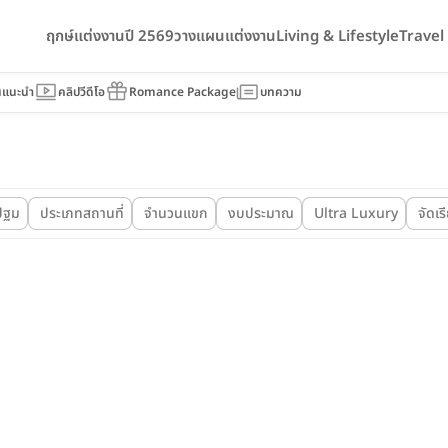
ฤกษ์แต่งงานปี 2569
วางแผนแต่งงาน
Living & Lifestyle
Trave
นแนะนำ
คลิปวีดีโอ
Romance Package
บทความ
ปฐม
ประเภทสถานที่
จำนวนแขก
งบประมาณ
Ultra Luxury
จัดเร