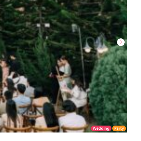
Wedding
Party
โรงแรม