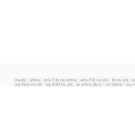
เลือก
1
รายการ
งานแต่ง
แต่งงาน
สถาน ที่ จัด งาน แต่งงาน
สถาน ที่ จัด งาน แต่ง
จัด งาน แต่ง
ฤ
ของ ชำร่วย งาน แต่ง
ของ รับไหว้ งาน แต่ง
ชุด แต่งงาน เรียบๆ
ฉาก แต่งงาน
แบบ กา
The Eros Grand Wedding
Baan Dusit Thani
รัตนพิมาน
Tango Woods Stud
Gaysorn Urban Resort
Kimpton Maa-Lai Bangkok
Grande Centre Point
The Peninsula Bangkok
TRUE ICON HALL
Reignwood Park
Graph Hotel
Courtyard
Conrad Bangkok
Hotel Nikko
The Sukosol
Millennium Hilt
Alexander Hotel
Crowne Plaza
Avana Grand Hotel and Convention Centr
Dusit Gourmet Event
Shanghai Mansion
RARIN
Novotel Siam Square
Centara Grand
Montien Riverside
Anantara Riverside
Century Park
G
Eastin Grand Hotel Sathorn
Prince Palace Hotel Bangkok
Tolani กุยบุรี
P
Arnoma Grand Bangkok
Radisson Blu Plaza Bangkok
ANA ANAN พัทยา
The Berkeley
AVANI+ Riverside Bangkok Hotel
ibis Styles
Hotel Nikko ชลบ