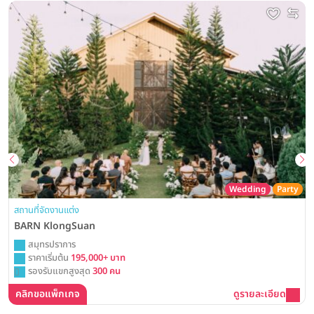
Wedding
Party
สถานที่จัดงานแต่ง
BARN KlongSuan
สมุทรปราการ
ราคาเริ่มต้น
195,000+ บาท
รองรับแขกสูงสุด
300 คน
คลิกขอแพ็กเกจ
ดูรายละเอียด