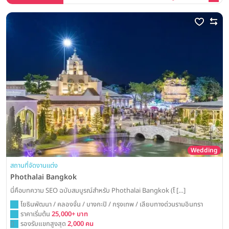
Wedding
สถานที่จัดงานแต่ง
Phothalai Bangkok
นี่คือบทความ SEO ฉบับสมบูรณ์สำหรับ Phothalai Bangkok (โ […]
โยธินพัฒนา / คลองจั่น / บางกะปิ / กรุงเทพ / เลียบทางด่วนรามอินทรา
ราคาเริ่มต้น
25,000+ บาท
รองรับแขกสูงสุด
2,000 คน