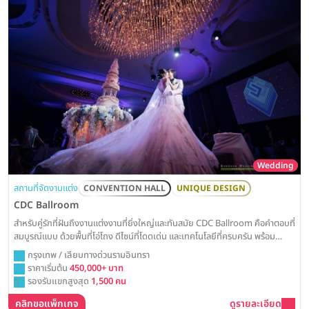
Wedding
สถานที่จัดงานแต่ง
CONVENTION HALL
UNIQUE DESIGN
CDC Ballroom
สำหรับคู่รักที่ฝันถึงงานแต่งงานที่ยิ่งใหญ่และทันสมัย CDC Ballroom คือคำตอบที่
สมบูรณ์แบบ ด้วยพื้นที่โอ่โถง ดีไซน์ที่โดดเด่น และเทคโนโลยีที่ครบครัน พร้อม
เนรมิตทุกจินตนาการของคุณให้เป็นจริงอย่างน่าประทับใจ
กรุงเทพ / เลียบทางด่วนรามอินทรา
ราคาเริ่มต้น
450,000+ บาท
รองรับแขกสูงสุด
1,500 คน
คลิกขอแพ็กเกจ
ดูรายละเอียด