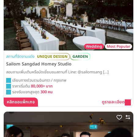
Wedding
Most Popular
สถานที่จัดงานแต่ง
UNIQUE DESIGN
GARDEN
Sailom Sangdad Homey Studio
สอบถามเพิ่มเติมหรือนัดเยี่ยมชมสถานที่ Line: @sailomsang […]
เลียบทางด่วนรามอินทรา / กรุงเทพ
ราคาเริ่มต้น
80,000+ บาท
รองรับแขกสูงสุด
300 คน
คลิกขอแพ็กเกจ
ดูรายละเอียด