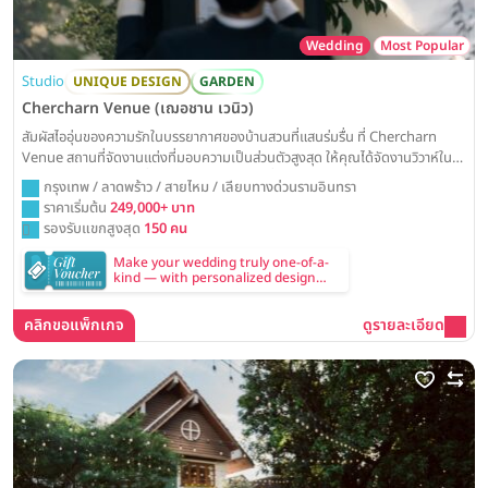
Wedding
Most Popular
Studio
UNIQUE DESIGN
GARDEN
Chercharn Venue (เฌอชาน เวนิว)
สัมผัสไออุ่นของความรักในบรรยากาศของบ้านสวนที่แสนร่มรื่น ที่ Chercharn
Venue สถานที่จัดงานแต่งที่มอบความเป็นส่วนตัวสูงสุด ให้คุณได้จัดงานวิวาห์ใน
สวนสวย ท่ามกลางคนที่คุณรัก เหมือนจัดงานที่บ้านของคุณเอง
กรุงเทพ / ลาดพร้าว / สายไหม / เลียบทางด่วนรามอินทรา
ราคาเริ่มต้น
249,000+ บาท
รองรับแขกสูงสุด
150 คน
Make your wedding truly one-of-a-
kind — with personalized design
included in every Summer Sunde'
decoration package
คลิกขอแพ็กเกจ
ดูรายละเอียด