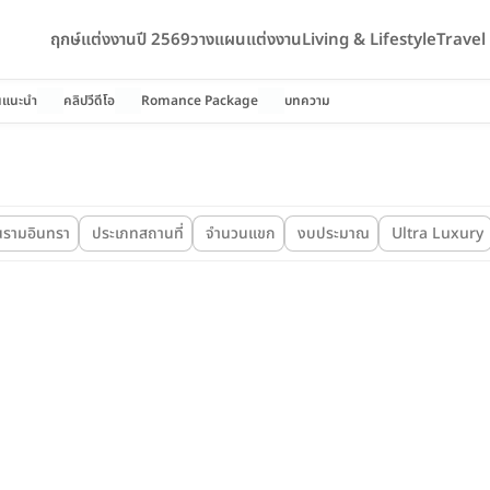
ฤกษ์แต่งงานปี 2569
วางแผนแต่งงาน
Living & Lifestyle
Trave
นแนะนำ
คลิปวีดีโอ
Romance Package
บทความ
นรามอินทรา
ประเภทสถานที่
จำนวนแขก
งบประมาณ
Ultra Luxury