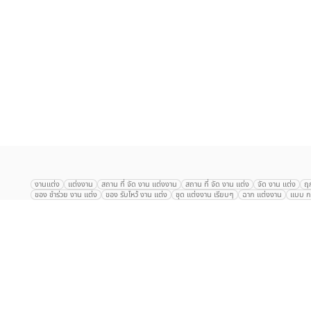
เลือก
1
รายการ
งานแต่ง
แต่งงาน
สถาน ที่ จัด งาน แต่งงาน
สถาน ที่ จัด งาน แต่ง
จัด งาน แต่ง
ฤ
ของ ชำร่วย งาน แต่ง
ของ รับไหว้ งาน แต่ง
ชุด แต่งงาน เรียบๆ
ฉาก แต่งงาน
แบบ กา
The Eros Grand Wedding
Baan Dusit Thani
รัตนพิมาน
Tango Woods Stud
Gaysorn Urban Resort
Kimpton Maa-Lai Bangkok
Grande Centre Point
The Peninsula Bangkok
TRUE ICON HALL
Reignwood Park
Graph Hotel
Courtyard
Conrad Bangkok
Hotel Nikko
The Sukosol
Millennium Hilt
Alexander Hotel
Crowne Plaza
Avana Grand Hotel and Convention Centr
Dusit Gourmet Event
Shanghai Mansion
RARIN
Novotel Siam Square
Centara Grand
Montien Riverside
Anantara Riverside
Century Park
G
Eastin Grand Hotel Sathorn
Prince Palace Hotel Bangkok
Tolani กุยบุรี
P
Arnoma Grand Bangkok
Radisson Blu Plaza Bangkok
ANA ANAN พัทยา
The Berkeley
AVANI+ Riverside Bangkok Hotel
ibis Styles
Hotel Nikko ชลบ