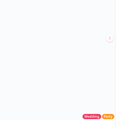
Wedding
Party
โรงแรม