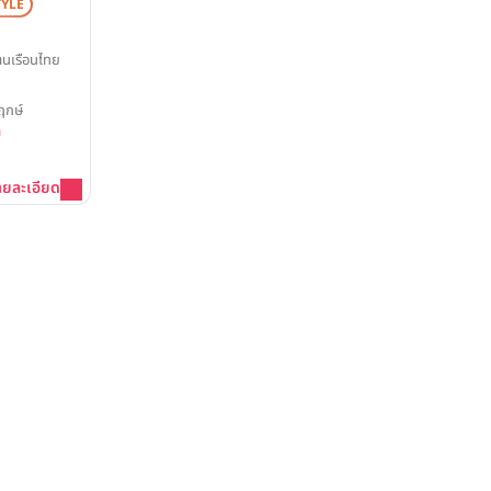
YLE
านเรือนไทย
ฤกษ์
ท
ายละเอียด