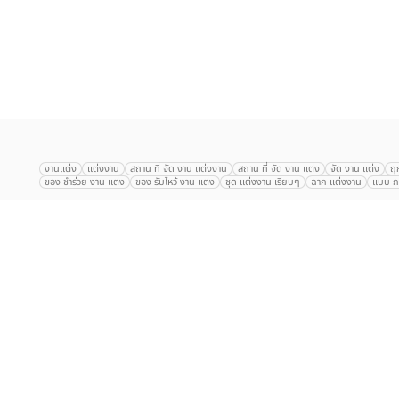
เลือก
1
รายการ
งานแต่ง
แต่งงาน
สถาน ที่ จัด งาน แต่งงาน
สถาน ที่ จัด งาน แต่ง
จัด งาน แต่ง
ฤ
ของ ชำร่วย งาน แต่ง
ของ รับไหว้ งาน แต่ง
ชุด แต่งงาน เรียบๆ
ฉาก แต่งงาน
แบบ กา
The Eros Grand Wedding
Baan Dusit Thani
รัตนพิมาน
Tango Woods Stud
Gaysorn Urban Resort
Kimpton Maa-Lai Bangkok
Grande Centre Point
The Peninsula Bangkok
TRUE ICON HALL
Reignwood Park
Graph Hotel
Courtyard
Conrad Bangkok
Hotel Nikko
The Sukosol
Millennium Hilt
Alexander Hotel
Crowne Plaza
Avana Grand Hotel and Convention Centr
Dusit Gourmet Event
Shanghai Mansion
RARIN
Novotel Siam Square
Centara Grand
Montien Riverside
Anantara Riverside
Century Park
G
Eastin Grand Hotel Sathorn
Prince Palace Hotel Bangkok
Tolani กุยบุรี
P
 certain functions. You will find detailed information about
Arnoma Grand Bangkok
Radisson Blu Plaza Bangkok
ANA ANAN พัทยา
The Berkeley
AVANI+ Riverside Bangkok Hotel
ibis Styles
Hotel Nikko ชลบ
Marrakesh Hua Hin Resort & Spa
Hilton สุขุมวิท
Avani+ หัวหิน
S31 Sukhum
Chatrium Riverside Bangkok
My Beach Resort ภูเก็ต
Korean Artiz Studio 
 on your browser as they are essential for enabling the