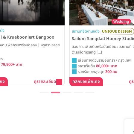
Wedding
ต่ง
สถานที่จัดงานแต่ง
UNIQUE DESIGN
ll & Kruaboonlert Bangpoo
Sailom Sangdad Homey Studi
งงาน พิธีครบพร้อมฉลอง | หรูหรา อร่อย
สอบถามเพิ่มเติมหรือนัดเยี่ยมชมสถานที่ 
@sailomsang […]
าร
เลียบทางด่วนรามอินทรา / กรุงเทพ
น
79,900+ บาท
ราคาเริ่มต้น
80,000+ บาท
รองรับแขกสูงสุด
300 คน
เกจ
ดูรายละเอียด
คลิกขอแพ็กเกจ
ดู