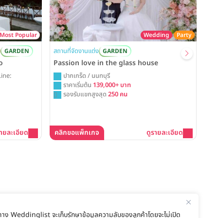
Most Popular
Wedding
Party
สถานที่จัดงานแต่ง
GARDEN
GARDEN
o
Passion love in the glass house
Line:
ปากเกร็ด / นนทบุรี
ราคาเริ่มต้น
139,000+ บาท
รองรับแขกสูงสุด
250 คน
รายละเอียด
คลิกขอแพ็กเกจ
ดูรายละเอียด
คล
ทาง Weddinglist จะเก็บรักษาข้อมูลความลับของลูกค้าโดยจะไม่เปิด