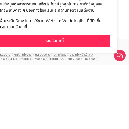
เผยข้อมูลต่อสาธารณชน เพื่อประโยชน์สูงสุดในการเข้าถึงข้อมูลและ
สิทธิพิเศษต่าง ๆ ของทางโรงแรมและสถานที่จัดงานแต่งงาน
เพื่อประสิทธิภาพในการใช้งาน Website Weddinglist ที่ดียิ่งขึ้น
กรุณายอมรับคุกกี้
ยอมรับคุกกี้
เปรียบเทียบ
านแต่งงาน
การ์ด แต่งงาน
ชุด แต่งงาน
ชุด เจ้าสาว
ช่างแต่งหน้าเจ้าสาว
00000
จัดงานแต่งงาน งบ 500000
จัดงานแต่งงาน งบ 700000-1000000
นเจ้าสาว
VALA Hua Hin
Grande Centre Point
Wedding at IMPACT
ใหญ่
Arundara
Jim Thompson
Tolani เกาะกูด
Chatrium Grand Bangkok
d Mercure Atrium
Le Meridien
Le Meridien
Charras Bhawan
ntien สุรวงศ์
Alexa Beach
U Sathorn
The Athenee
Hyatt Regency
otel
AETAS Lumpini
Eastin Grand พญาไท
Mandarin Hotel
ญ่
Sheraton Grande Sukhumvit
Le Meridien Suvarnabhumi
 Thana City Golf Resort Bangkok
Swissôtel Bangkok Ratchada
gsit
SC Park Hotel
Jasmine City Hotel
Marriott สุขุมวิท
mbrandt
Amari Watergate Bangkok
Grande Centre Point Sukhumvit 55
Wanda
Limon Villa เขาใหญ่
Marrakesh Hua Hin
t Hua Hin
Kalanan Riverside
Royal Princess
Crystal Jade Hotel Rayong
anner
After you
Mercure Ibis Sukhumvit 24