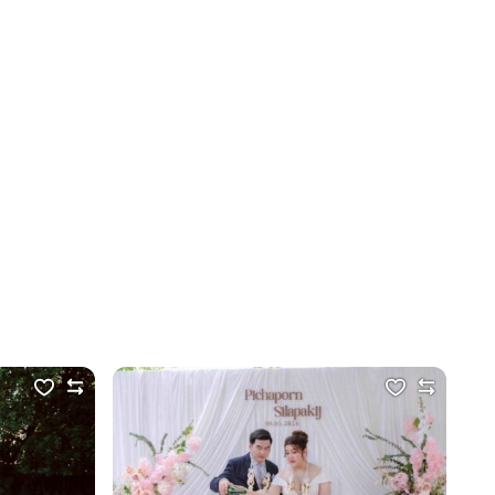
โรง
Fa