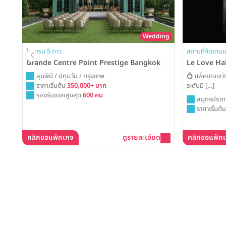
rty
Wedding
โรงแรม 5 ดาว
สถานที่จัดงานแ
Grande Centre Point Prestige Bangkok
Le Love Ha
ลุมพินี / ปทุมวัน / กรุงเทพ
💍 แพ็คเกจแต่
ราคาเริ่มต้น
350,000+ บาท
ระดับมิ […]
รองรับแขกสูงสุด
600 คน
สมุทรปราก
ราคาเริ่มต้
คลิกขอแพ็กเกจ
ดูรายละเอียด
คลิกขอแพ็ก