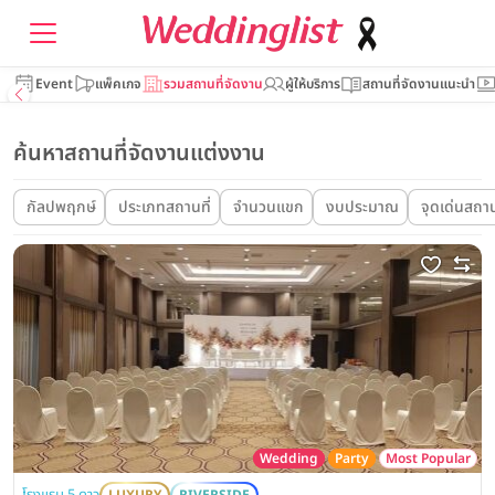
Event
แพ็คเกจ
รวมสถานที่จัดงาน
ผู้ให้บริการ
สถานที่จัดงานแนะนำ
ค้นหาสถานที่จัดงานแต่งงาน
กัลปพฤกษ์
ประเภทสถานที่
จำนวนแขก
งบประมาณ
จุดเด่นสถาน
Wedding
Party
Most Popular
โรงแรม 5 ดาว
LUXURY
RIVERSIDE