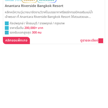
Anantara Riverside Bangkok Resort
หลีกหนีความวุ่นวายมาจัดงานวิวาห์ในบรรยากาศรีสอร์ททรอปิคอลริมแม่น้ำ
เจ้าพระยา ที่ Anantara Riverside Bangkok Resort ให้สวนสวยและ
สถาปัตยกรรมไทยเป็นส่วนหนึ่งของวันสำคัญที่อบอวลไปด้วยความสุขและความ
กัลปพฤกษ์ / ฝั่งธนบุรี / ราชพฤกษ์ / กรุงเทพ
ร่มรื่น
ราคาเริ่มต้น
200,000+ บาท
รองรับแขกสูงสุด
300 คน
คลิกขอแพ็กเกจ
ดูรายละเอียด