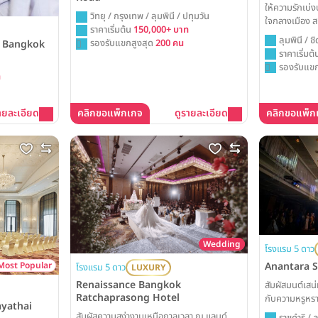
ให้ความรักเบ
วิทยุ / กรุงเทพ / ลุมพินี / ปทุมวัน
ใจกลางเมือง ส
ราคาเริ่มต้น
150,000+ บาท
พร้อมกับความ
ลุมพินี / 
รองรับแขกสูงสุด
200 คน
l Bangkok
Maa-Lai Bangk
ราคาเริ่มต
ออกแบบมาเพื่อ
รองรับแขก
จะเป็นงานวิวาห
ท
สี่ขาแสนรักอยู่
ายละเอียด
คลิกขอแพ็กเกจ
ดูรายละเอียด
คลิกขอแพ็ก
Wedding
โรงแรม 5 ดาว
Most Popular
Anantara 
โรงแรม 5 ดาว
LUXURY
Renaissance Bangkok
สัมผัสมนต์เสน
Ratchaprasong Hotel
กับความหรูหรา
ayathai
Bangkok Hotel
สัมผัสความสง่างามเหนือกาลเวลา ณ แลนด์
ราชดำริ / ล