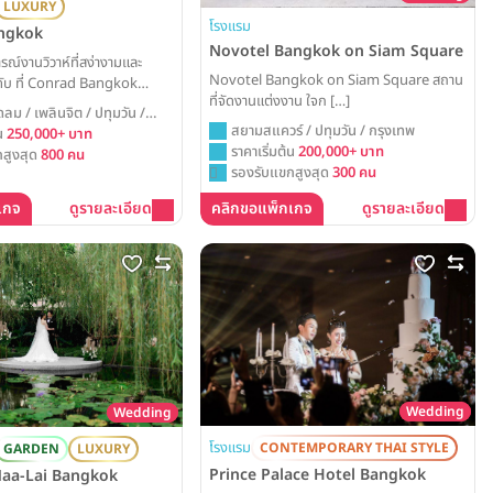
LUXURY
โรงแรม
ngkok
Novotel Bangkok on Siam Square
ณ์งานวิวาห์ที่สง่างามและ
Novotel Bangkok on Siam Square สถาน
ดับ ที่ Conrad Bangkok
ที่จัดงานแต่งงาน ใจก […]
กิจของกรุงเทพฯ ทุกรายละเอียด
ิดลม / เพลินจิต / ปทุมวัน /
้นอย่างประณีตในห้องแกรนด์บอล
สยามสแควร์ / ปทุมวัน / กรุงเทพ
้น
250,000+ บาท
อ่า เพื่อมอบค่ำคืนแห่งการเฉลิม
ราคาเริ่มต้น
200,000+ บาท
สูงสุด
800 คน
ำและสมบูรณ์แบบที่สุด
รองรับแขกสูงสุด
300 คน
เกจ
ดูรายละเอียด
คลิกขอแพ็กเกจ
ดูรายละเอียด
Wedding
Wedding
โรงแรม
CONTEMPORARY THAI STYLE
GARDEN
LUXURY
Prince Palace Hotel Bangkok
aa-Lai Bangkok