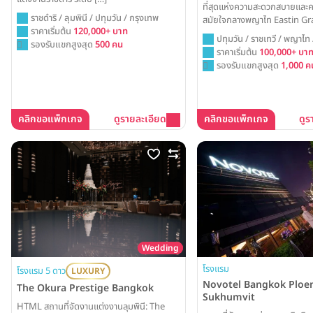
ที่สุดแห่งความสะดวกสบายและค
ราชดำริ / ลุมพินี / ปทุมวัน / กรุงเทพ
สมัยใจกลางพญาไท Eastin Gr
ราคาเริ่มต้น
120,000+ บาท
Phayathai พร้อมยกระดับงานว
ปทุมวัน / ราชเทวี / พญาไท
รองรับแขกสูงสุด
500 คน
ด้วยห้องบอลรูมดีไซน์ใหม่ล่าสุ
ราคาเริ่มต้น
100,000+ บา
การเดินทางที่เชื่อมต่อทุกความส
รองรับแขกสูงสุด
1,000 ค
คลิกขอแพ็กเกจ
ดูรายละเอียด
คลิกขอแพ็กเกจ
ดูร
Wedding
โรงแรม
โรงแรม 5 ดาว
LUXURY
Novotel Bangkok Ploen
The Okura Prestige Bangkok
Sukhumvit
HTML สถานที่จัดงานแต่งงานลุมพินี: The