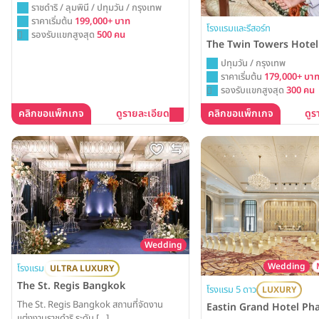
ราชดำริ / ลุมพินี / ปทุมวัน / กรุงเทพ
ราคาเริ่มต้น
199,000+ บาท
โรงแรมและรีสอร์ท
รองรับแขกสูงสุด
500 คน
The Twin Towers Hote
ปทุมวัน / กรุงเทพ
ราคาเริ่มต้น
179,000+ บา
รองรับแขกสูงสุด
300 คน
คลิกขอแพ็กเกจ
ดูรายละเอียด
คลิกขอแพ็กเกจ
ดูร
Wedding
Wedding
โรงแรม
ULTRA LUXURY
The St. Regis Bangkok
โรงแรม 5 ดาว
LUXURY
The St. Regis Bangkok สถานที่จัดงาน
Eastin Grand Hotel Ph
แต่งงานราชดำริ ระดับ […]