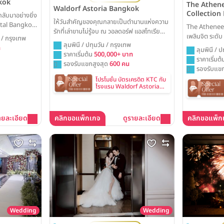
kok
The Athene
Waldorf Astoria Bangkok
Collection
ลับมาอย่างยิ่ง
ให้วันสำคัญของคุณกลายเป็นตำนานแห่งความ
ental Bangkok
The Athenee 
รักที่เล่าขานไม่รู้จบ ณ วอลดอร์ฟ แอสโทเรีย
นด์บอลรูมโฉม
เพลินจิต ระดับ
ี / กรุงเทพ
กรุงเทพฯ ทุกรายละเอียดถูกรังสรรค์ขึ้นเพื่อ
ก เป็นส่วนหนึ่ง
ลุมพินี / ปทุมวัน / กรุงเทพ
ท
ลุมพินี / ป
สร้างประสบการณ์ที่น่าจดจำอย่างแท้จริง
และเล่าขานไป
ราคาเริ่มต้น
500,000+ บาท
ราคาเริ่มต
ท่ามกลางความงดงามของห้องบอลรูมสไตล์
รองรับแขกสูงสุด
600 คน
รองรับแขก
อาร์ตเดโคอันเป็นเอกลักษณ์ พร้อมบริการระดับ
โลกที่จะเนรมิตงานวิวาห์ของคุณให้เป็นดั่งช่วง
โปรโมชั่น บัตรเครดิต KTC กับ
โรงแรม Waldorf Astoria
เวลาต้องมนต์ที่สมบูรณ์แบบที่สุด
Bangkok
ายละเอียด
คลิกขอแพ็กเกจ
ดูรายละเอียด
คลิกขอแพ็ก
Wedding
Wedding