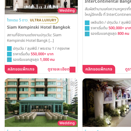
InterContinental Bang
สัมผัสตำนานแห่งความหรูหราที่ก
Wedding
ใหญ่อีกครั้ง ที่ InterContin
โรงแรม 5 ดาว
ใจกลางราชประสงค์ ให้ห้องแกร
ULTRA LUXURY
เพลินจิต / ปทุมวัน / ลุมพิน
ใหม่ที่สง่างามและบริการระดับโล
Siam Kempinski Hotel Bangkok
ราคาเริ่มต้น
500,000+ บา
ของเรื่องราวความรักที่น่าจดจำ
รองรับแขกสูงสุด
800 คน
สถานที่จัดงานแต่งงานปทุมวัน: Siam
ตลอดกาล
Kempinski Hotel Bangk […]
ปทุมวัน / ลุมพินี / พระราม 1 / กรุงเทพ
ราคาเริ่มต้น
550,000+ บาท
รองรับแขกสูงสุด
1,000 คน
คลิกขอแพ็กเกจ
ดูรายละเอียด
คลิกขอแพ็กเกจ
ดูร
Wedding