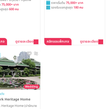
งาม หรือพิธีในสวนสวยใจกลาง
ราคาเริ่มต้น
75,000+ บาท
้น
75,000+ บาท
้อมมอบประสบการณ์วิวาห์ที่งดงาม
รองรับแขกสูงสุด
180 คน
สูงสุด
600 คน
จ
เกจ
ดูรายละเอียด
คลิกขอแพ็กเกจ
ดูรายละเอียด
Wedding
แต่ง
ark Heritage Home
k Heritage Home (ปาร์คนาย