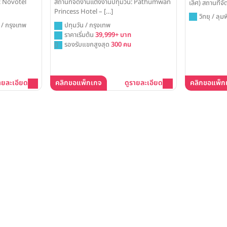
ต: Novotel
สถานที่จัดงานแต่งงานปทุมวัน: Pathumwan
เลิศ) สถานที่จั
Princess Hotel – […]
วิทยุ / ลุม
น / กรุงเทพ
ปทุมวัน / กรุงเทพ
ราคาเริ่มต้น
39,999+ บาท
รองรับแขกสูงสุด
300 คน
ายละเอียด
คลิกขอแพ็กเกจ
ดูรายละเอียด
คลิกขอแพ็ก