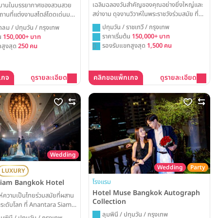
เฉลิมฉลองวันสำคัญของคุณอย่างยิ่งใหญ่และ
่งบานในบรรยากาศของสวนสวย
สง่างาม ดุจงานวิวาห์ในพระราชวังร่วมสมัย ที่
ถานที่แต่งงานสไตล์โดดเด่นมา
Prince Palace Hotel Bangkok พร้อม
อบอุ่นเหมือนบ้าน Kimpton
ปทุมวัน / ราชเทวี / กรุงเทพ
ชิดลม / ปทุมวัน / กรุงเทพ
เนรมิตทุกความฝันให้เป็นจริง ด้วยห้องแกรนด์
ok คือสถานที่จัดงานแต่งที่
ราคาเริ่มต้น
150,000+ บาท
้น
150,000+ บาท
บอลรูมโอ่โถงที่รองรับแขกได้สูงสุดถึง 1,500
โมเมนต์สุดพิเศษของคุณ ไม่ว่า
รองรับแขกสูงสุด
1,500 คน
สูงสุด
250 คน
ท่าน ผสานการตกแต่งที่สะท้อนเอกลักษณ์ความ
์สุดชิค หรือวันสำคัญที่มีสมาชิก
เป็นไทย เพื่อสร้างสรรค์ค่ำคืนแห่งความทรงจำ
เคียงข้าง
ที่สมบูรณ์แบบและน่าประทับใจที่สุด
เกจ
ดูรายละเอียด
คลิกขอแพ็กเกจ
ดูรายละเอียด
Wedding
Wedding
Party
LUXURY
โรงแรม
Siam Bangkok Hotel
Hotel Muse Bangkok Autograph
่ห์ความเป็นไทยร่วมสมัยที่ผสาน
Collection
ระดับโลก ที่ Anantara Siam
 ไม่ว่าจะเป็นงานเลี้ยงในห้อง
ลุมพินี / ปทุมวัน / กรุงเทพ
ุมพินี / ปทุมวัน / กรุงเทพ