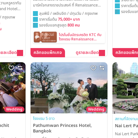
วามหรูหราทัน
บอลรูมที่สง่า
มาร์คใจกลางราชประสงค์ ที่ Renaissance
ราคาเริ่มต
and Hotel
กรุงฯ ที่นี่พร
Bangkok ให้ห้องบอลรูมที่โอ่อ่าไร้เสาและ
รองรับแขก
ลุมพินี / เพลินจิต / ปทุมวัน / กรุงเทพ
ิวาห์ของคุณ
และน่าประทับใ
บริการระดับโลก เป็นพื้นที่สำหรับเฉลิมฉลอง
 / กรุงเทพ
ราคาเริ่มต้น
75,000+ บาท
ด ณ ศูนย์กลาง
เรื่องราวความรักของคุณที่ยิ่งใหญ่และน่า
ท
รองรับแขกสูงสุด
800 คน
ุขถึงกัน
ประทับใจไม่รู้ลืม
น
โปรโมชั่นบัตรเครดิต KTC กับ
โรงแรม Renaissance
Bangkok Ratchaprasong
Hotel
ายละเอียด
คลิกขอแพ็กเกจ
ดูรายละเอียด
คลิกขอแพ็ก
Wedding
Wedding
โรงแรม 5 ดาว
สถานที่จัดงาน
chit
Pathumwan Princess Hotel,
Nai Lert P
Bangkok
Nai Lert Par