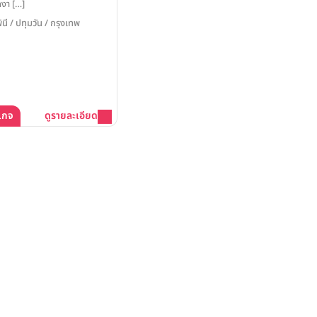
ดงา […]
พินี / ปทุมวัน / กรุงเทพ
เกจ
ดูรายละเอียด