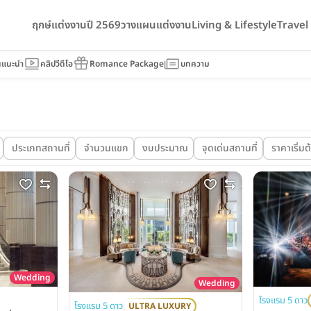
ฤกษ์แต่งงานปี 2569
วางแผนแต่งงาน
Living & Lifestyle
Trave
นแนะนำ
คลิปวีดีโอ
Romance Package
บทความ
ประเภทสถานที่
จำนวนแขก
งบประมาณ
จุดเด่นสถานที่
ราคาเริ่มต้
Wedding
Wedding
โรงแรม 5 ดาว
โรงแรม 5 ดาว
ULTRA LUXURY