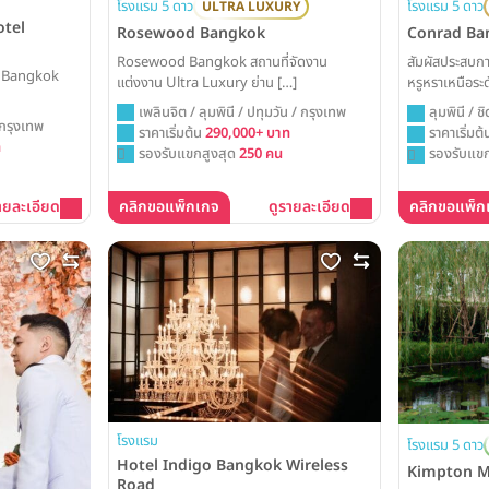
โรงแรม 5 ดาว
โรงแรม 5 ดาว
ULTRA LUXURY
tel
Rosewood Bangkok
Conrad Ba
Rosewood Bangkok สถานที่จัดงาน
สัมผัสประสบการ
l Bangkok
แต่งงาน Ultra Luxury ย่าน […]
หรูหราเหนือระ
ใจกลางย่านธุร
เพลินจิต / ลุมพินี / ปทุมวัน / กรุงเทพ
ลุมพินี / ช
ถูกรังสรรค์ขึ
 กรุงเทพ
ราคาเริ่มต้น
290,000+ บาท
กรุงเทพ
ราคาเริ่มต
รูมไร้เสาอันโอ่
ท
รองรับแขกสูงสุด
250 คน
รองรับแขก
ฉลองที่น่าจดจ
ายละเอียด
คลิกขอแพ็กเกจ
ดูรายละเอียด
คลิกขอแพ็ก
โรงแรม
โรงแรม 5 ดาว
Hotel Indigo Bangkok Wireless
Kimpton M
Road