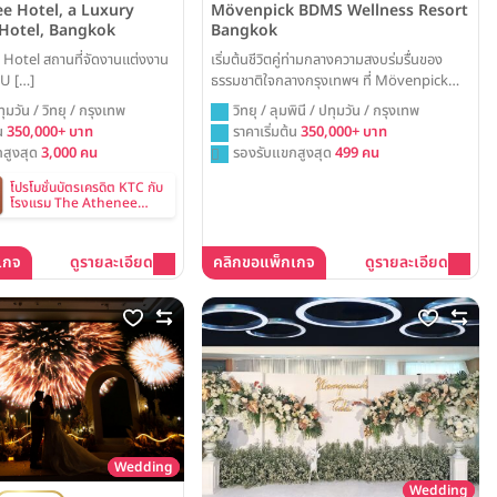
e Hotel, a Luxury
Mövenpick BDMS Wellness Resort
 Hotel, Bangkok
Bangkok
Hotel สถานที่จัดงานแต่งงาน
เริ่มต้นชีวิตคู่ท่ามกลางความสงบร่มรื่นของ
 U […]
ธรรมชาติใจกลางกรุงเทพฯ ที่ Mövenpick
BDMS Wellness Resort ทุกโมเมนต์ในวัน
ทุมวัน / วิทยุ / กรุงเทพ
วิทยุ / ลุมพินี / ปทุมวัน / กรุงเทพ
สำคัญของคุณจะอบอวลไปด้วยความสดชื่นและ
้น
350,000+ บาท
ราคาเริ่มต้น
350,000+ บาท
ความสง่างาม ไม่ว่าจะเป็นพิธีวิวาห์ในสวนสวย
สูงสุด
3,000 คน
รองรับแขกสูงสุด
499 คน
เขียวขจี หรือเฉลิมฉลองในห้องบอลรูมโอ่โถง
พร้อมมอบประสบการณ์ที่น่าจดจำและเปี่ยมด้วย
โปรโมชั่นบัตรเครดิต KTC กับ
โรงแรม The Athenee
ความสุข
Hotel, a Luxury
Collection Hotel,
Bangkok
เกจ
ดูรายละเอียด
คลิกขอแพ็กเกจ
ดูรายละเอียด
Wedding
Wedding