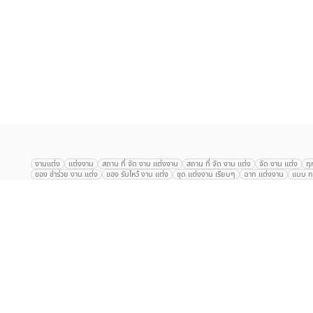
เลือก
1
รายการ
งานแต่ง
แต่งงาน
สถาน ที่ จัด งาน แต่งงาน
สถาน ที่ จัด งาน แต่ง
จัด งาน แต่ง
ฤ
ของ ชำร่วย งาน แต่ง
ของ รับไหว้ งาน แต่ง
ชุด แต่งงาน เรียบๆ
ฉาก แต่งงาน
แบบ กา
The Eros Grand Wedding
Baan Dusit Thani
รัตนพิมาน
Tango Woods Stud
Gaysorn Urban Resort
Kimpton Maa-Lai Bangkok
Grande Centre Point
The Peninsula Bangkok
TRUE ICON HALL
Reignwood Park
Graph Hotel
Courtyard
Conrad Bangkok
Hotel Nikko
The Sukosol
Millennium Hilt
Alexander Hotel
Crowne Plaza
Avana Grand Hotel and Convention Centr
Dusit Gourmet Event
Shanghai Mansion
RARIN
Novotel Siam Square
Centara Grand
Montien Riverside
Anantara Riverside
Century Park
G
Eastin Grand Hotel Sathorn
Prince Palace Hotel Bangkok
Tolani กุยบุรี
P
Arnoma Grand Bangkok
Radisson Blu Plaza Bangkok
ANA ANAN พัทยา
The Berkeley
AVANI+ Riverside Bangkok Hotel
ibis Styles
Hotel Nikko ชลบ
Marrakesh Hua Hin Resort & Spa
Hilton สุขุมวิท
Avani+ หัวหิน
S31 Sukhum
Chatrium Riverside Bangkok
My Beach Resort ภูเก็ต
Korean Artiz Studio 