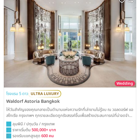
Wedding
โรงแรม 5 ดาว
ULTRA LUXURY
Waldorf Astoria Bangkok
ให้วันสำคัญของคุณกลายเป็นตำนานแห่งความรักที่เล่าขานไม่รู้จบ ณ วอลดอร์ฟ แอ
สโทเรีย กรุงเทพฯ ทุกรายละเอียดถูกรังสรรค์ขึ้นเพื่อสร้างประสบการณ์ที่น่าจดจำ
อย่างแท้จริง ท่ามกลางความงดงามของห้องบอลรูมสไตล์อาร์ตเดโคอันเป็น
ลุมพินี / ปทุมวัน / กรุงเทพ
เอกลักษณ์ พร้อมบริการระดับโลกที่จะเนรมิตงานวิวาห์ของคุณให้เป็นดั่งช่วงเวลา
ราคาเริ่มต้น
500,000+ บาท
ต้องมนต์ที่สมบูรณ์แบบที่สุด
รองรับแขกสูงสุด
600 คน