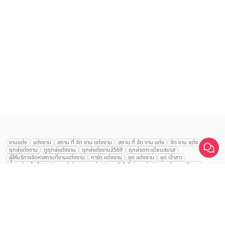
เลือก
1
รายการ
งานแต่ง
แต่งงาน
สถาน ที่ จัด งาน แต่งงาน
สถาน ที่ จัด งาน แต่ง
จัด งาน แต่ง
ฤกษ์แต่งงาน
ดูฤกษ์แต่งงาน
ฤกษ์แต่งงาน2569
ฤกษ์จดทะเบียนสมรส
เปรียบเทียบ
ผู้ให้บริการจัดหาสถานที่งานแต่งงาน
การ์ด แต่งงาน
ชุด แต่งงาน
ชุด เจ้าสาว
ช่างแต่งหน้าเจ้าสาว
ของ ชำร่วย งาน แต่ง
ของ รับไหว้ งาน แต่ง
ชุด แต่งงาน เรียบๆ
ฉาก แต่งงาน
แบบ การ์ด แต่งงาน
งาน แต่ง ใน สวน
พิธี แต่งงาน
จัดงานแต่งงาน งบ 200000
จัดงานแต่งงาน งบ 300000
จัดงานแต่งงาน งบ 500000
จัดงานแต่งงาน งบ 700000-1000000
The Eros Grand Wedding
Baan Dusit Thani
รัตนพิมาน
Tango Woods Studio
LA CHAPELLE
CDC Ballroom
Sindhorn Kempinski
Pullman
Chercharn
เรือนเจ้าสาว
VALA Hua Hin
Grande Centre Point
Wedding at IMPACT