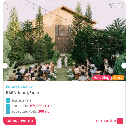
Wedding
Party
สถานที่จัดงานแต่ง
BARN KlongSuan
สมุทรปราการ
ราคาเริ่มต้น
195,000+ บาท
รองรับแขกสูงสุด
300 คน
คลิกขอแพ็กเกจ
ดูรายละเอียด