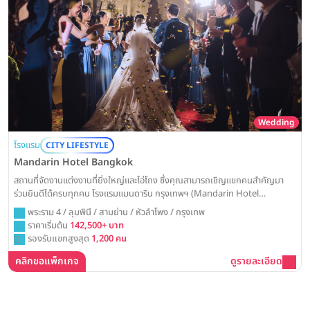
Wedding
โรงแรม
CITY LIFESTYLE
Mandarin Hotel Bangkok
สถานที่จัดงานแต่งงานที่ยิ่งใหญ่และโอ่โถง ซึ่งคุณสามารถเชิญแขกคนสำคัญมา
ร่วมยินดีได้ครบทุกคน โรงแรมแมนดาริน กรุงเทพฯ (Mandarin Hotel
Bangkok) พร้อมเนรมิตงานวิวาห์ในฝันของคุณให้เป็นจริง ด้วยห้องแกรนด์บอล
พระราม 4 / ลุมพินี / สามย่าน / หัวลำโพง / กรุงเทพ
รูมขนาดใหญ่ที่รองรับแขกได้กว่าพันท่าน พร้อมเทคโนโลยี แสง สี เสียงที่ทันสมัย
ราคาเริ่มต้น
142,500+ บาท
เพื่อสร้างค่ำคืนแห่งการเฉลิมฉลองที่น่าประทับใจและสมบูรณ์แบบที่สุด
รองรับแขกสูงสุด
1,200 คน
คลิกขอแพ็กเกจ
ดูรายละเอียด