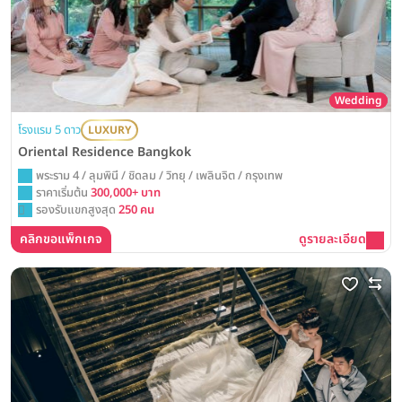
Wedding
โรงแรม 5 ดาว
LUXURY
Oriental Residence Bangkok
พระราม 4 / ลุมพินี / ชิดลม / วิทยุ / เพลินจิต / กรุงเทพ
ราคาเริ่มต้น
300,000+ บาท
รองรับแขกสูงสุด
250 คน
คลิกขอแพ็กเกจ
ดูรายละเอียด