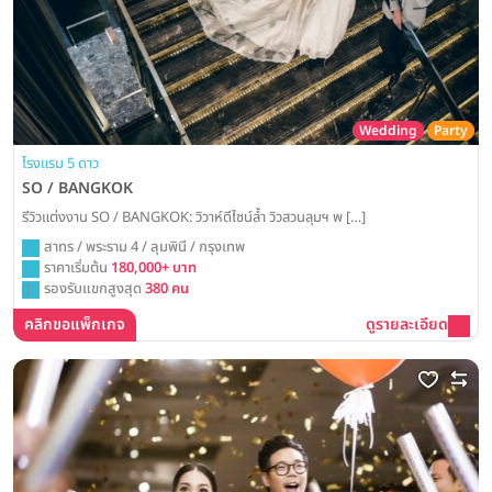
Wedding
Party
โรงแรม 5 ดาว
SO / BANGKOK
รีวิวแต่งงาน SO / BANGKOK: วิวาห์ดีไซน์ล้ำ วิวสวนลุมฯ พ […]
สาทร / พระราม 4 / ลุมพินี / กรุงเทพ
ราคาเริ่มต้น
180,000+ บาท
รองรับแขกสูงสุด
380 คน
คลิกขอแพ็กเกจ
ดูรายละเอียด