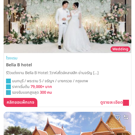
Wedding
โรงแรม
Bella B hotel
รีวิวแต่งงาน Bella B Hotel: วิวาห์สไตล์คลาสสิก ย่านจรัญ […]
นนทบุรี / พระราม 5 / จรัญฯ / บางกรวย / กรุงเทพ
ราคาเริ่มต้น
79,000+ บาท
รองรับแขกสูงสุด
300 คน
คลิกขอแพ็กเกจ
ดูรายละเอียด