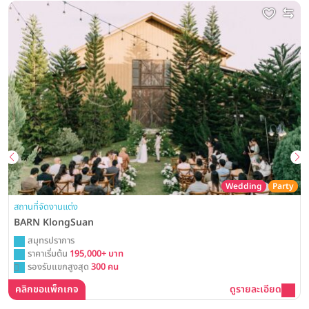
Wedding
Party
สถานที่จัดงานแต่ง
BARN KlongSuan
สมุทรปราการ
ราคาเริ่มต้น
195,000+ บาท
รองรับแขกสูงสุด
300 คน
คลิกขอแพ็กเกจ
ดูรายละเอียด