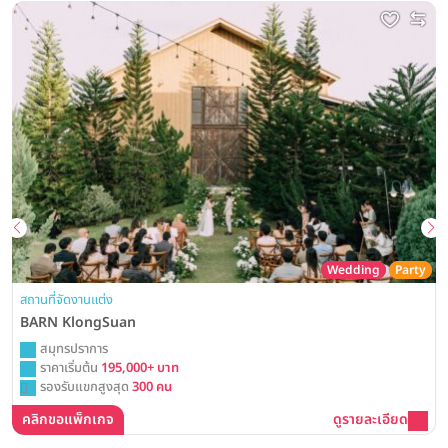
Wedding
Party
สถานที่จัดงานแต่ง
BARN KlongSuan
สมุทรปราการ
ราคาเริ่มต้น
195,000+ บาท
รองรับแขกสูงสุด
300 คน
คลิกขอแพ็กเกจ
ดูรายละเอียด