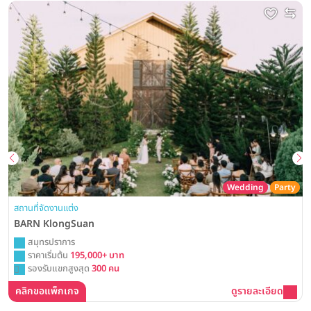
Wedding
Party
สถานที่จัดงานแต่ง
BARN KlongSuan
สมุทรปราการ
ราคาเริ่มต้น
195,000+ บาท
รองรับแขกสูงสุด
300 คน
คลิกขอแพ็กเกจ
ดูรายละเอียด