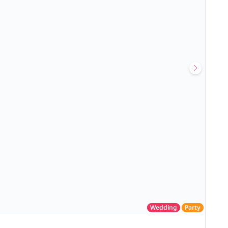
Wedding
Party
โรงแรม