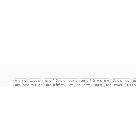
เลือก
1
รายการ
งานแต่ง
แต่งงาน
สถาน ที่ จัด งาน แต่งงาน
สถาน ที่ จัด งาน แต่ง
จัด งาน แต่ง
ฤ
ของ ชำร่วย งาน แต่ง
ของ รับไหว้ งาน แต่ง
ชุด แต่งงาน เรียบๆ
ฉาก แต่งงาน
แบบ กา
The Eros Grand Wedding
Baan Dusit Thani
รัตนพิมาน
Tango Woods Stud
Gaysorn Urban Resort
Kimpton Maa-Lai Bangkok
Grande Centre Point
The Peninsula Bangkok
TRUE ICON HALL
Reignwood Park
Graph Hotel
Courtyard
Conrad Bangkok
Hotel Nikko
The Sukosol
Millennium Hilt
Alexander Hotel
Crowne Plaza
Avana Grand Hotel and Convention Centr
Dusit Gourmet Event
Shanghai Mansion
RARIN
Novotel Siam Square
Centara Grand
Montien Riverside
Anantara Riverside
Century Park
G
Eastin Grand Hotel Sathorn
Prince Palace Hotel Bangkok
Tolani กุยบุรี
P
Arnoma Grand Bangkok
Radisson Blu Plaza Bangkok
ANA ANAN พัทยา
The Berkeley
AVANI+ Riverside Bangkok Hotel
ibis Styles
Hotel Nikko ชลบ