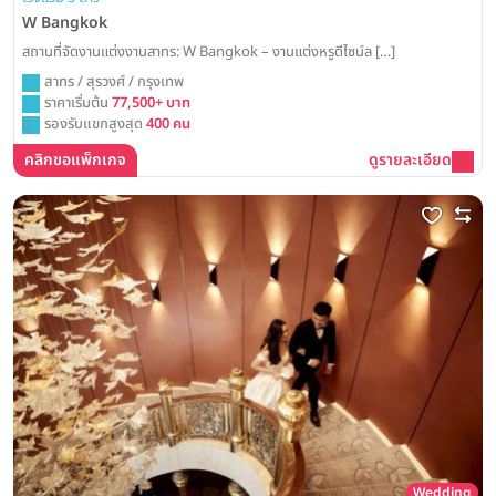
W Bangkok
สถานที่จัดงานแต่งงานสาทร: W Bangkok – งานแต่งหรูดีไซน์ล […]
สาทร / สุรวงศ์ / กรุงเทพ
ราคาเริ่มต้น
77,500+ บาท
รองรับแขกสูงสุด
400 คน
คลิกขอแพ็กเกจ
ดูรายละเอียด
Wedding