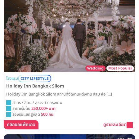
Wedding
Most Popular
โรงแรม
CITY LIFESTYLE
Holiday Inn Bangkok Silom
Holiday Inn Bangkok Silom สถานที่จัดงานแต่งงาน สีลม ห้อ […]
สาทร / สีลม / สุรวงศ์ / กรุงเทพ
ราคาเริ่มต้น
250,000+ บาท
รองรับแขกสูงสุด
500 คน
คลิกขอแพ็กเกจ
ดูรายละเอียด