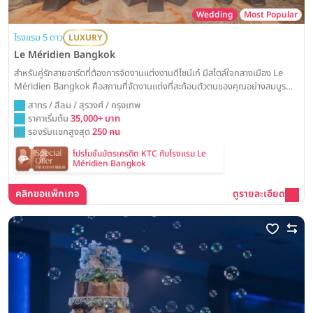
Wedding
Most Popular
โรงแรม 5 ดาว
LUXURY
Le Méridien Bangkok
สำหรับคู่รักสายอาร์ตที่ต้องการจัดงานแต่งงานดีไซน์เก๋ มีสไตล์ใจกลางเมือง Le
Méridien Bangkok คือสถานที่จัดงานแต่งที่สะท้อนตัวตนของคุณอย่างสมบูรณ์
แบบ ด้วยห้องจัดเลี้ยงดีไซน์ร่วมสมัย พร้อมเปลี่ยนวันสำคัญของคุณให้กลายเป็น
สาทร / สีลม / สุรวงศ์ / กรุงเทพ
งานวิวาห์สุดชิคที่ไม่เหมือนใคร
ราคาเริ่มต้น
35,000+ บาท
รองรับแขกสูงสุด
250 คน
โปรโมชั่นบัตรเครดิต KTC กับโรงแรม Le
Méridien Bangkok
คลิกขอแพ็กเกจ
ดูรายละเอียด