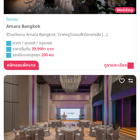
Wedding
โรงแรม
Amara Bangkok
รีวิวแต่งงาน Amara Bangkok: วิวาห์หรูวิวขอบฟ้าใจกลางสีล […]
สาทร / สุรวงศ์ / กรุงเทพ
ราคาเริ่มต้น
39,999+ บาท
รองรับแขกสูงสุด
200 คน
คลิกขอแพ็กเกจ
ดูรายละเอียด