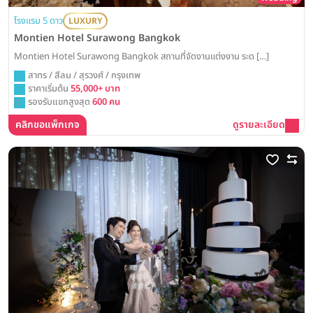
โรงแรม 5 ดาว
LUXURY
Montien Hotel Surawong Bangkok
Montien Hotel Surawong Bangkok สถานที่จัดงานแต่งงาน ระด […]
สาทร / สีลม / สุรวงศ์ / กรุงเทพ
ราคาเริ่มต้น
55,000+ บาท
รองรับแขกสูงสุด
600 คน
คลิกขอแพ็กเกจ
ดูรายละเอียด