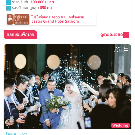
ราคาเริ่มต้น
100,000+ บาท
รองรับแขกสูงสุด
650 คน
โปรโมชั่นบัตรเครดิต KTC กับโรงแรม
Eastin Grand Hotel Sathorn
คลิกขอแพ็กเกจ
ดูรายละเอียด
Wedding
โรงแรม 5 ดาว