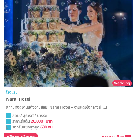
Wedding
โรงแรม
Narai Hotel
สถานที่จัดงานแต่งงานสีลม: Narai Hotel – งานแต่งใจกลางสี […]
สีลม / สุรวงศ์ / บางรัก
ราคาเริ่มต้น
20,000+ บาท
รองรับแขกสูงสุด
600 คน