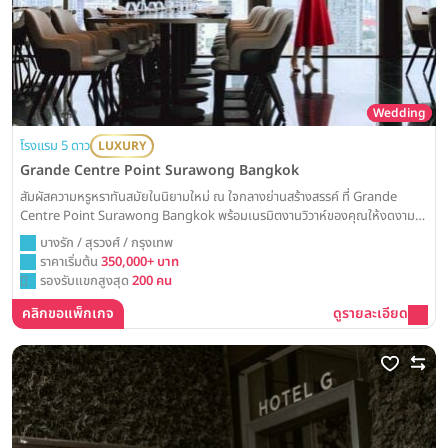
Wedding
โรงแรม 5 ดาว
LUXURY
Grande Centre Point Surawong Bangkok
สัมผัสความหรูหราทันสมัยในนิยามใหม่ ณ ใจกลางย่านสร้างสรรค์ ที่ Grande
Centre Point Surawong Bangkok พร้อมเนรมิตงานวิวาห์ของคุณให้งดงาม
และน่าจดจำ ด้วยห้องบอลรูมดีไซน์ใหม่ล่าสุดและเทคโนโลยีที่ครบครันสำหรับวัน
บางรัก / สุรวงศ์ / กรุงเทพ
สำคัญที่สุด
ราคาเริ่มต้น
350,000+ บาท
รองรับแขกสูงสุด
200 คน
คลิกขอแพ็กเกจ
ดูรายละเอียด