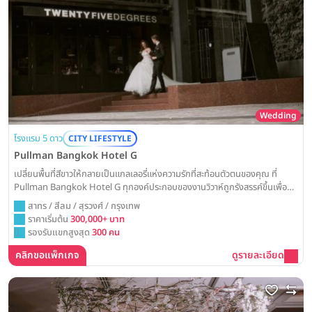
Wedding
โรงแรม 5 ดาว
CITY LIFESTYLE
Pullman Bangkok Hotel G
เปลี่ยนพื้นที่สีขาวให้กลายเป็นแกลเลอรี่แห่งความรักที่สะท้อนตัวตนของคุณ ที่
Pullman Bangkok Hotel G ทุกองค์ประกอบของงานวิวาห์ถูกรังสรรค์ขึ้นเพื่อ
คู่รักที่มีสไตล์โดดเด่น ด้วยห้องบอลรูมดีไซน์มินิมอลอันเป็นเอกลักษณ์ใจกลางสีลม
สาทร / สีลม / สุรวงศ์ / กรุงเทพ
พร้อมมอบประสบการณ์การเฉลิมฉลองที่ทันสมัยและน่าจดจำที่สุด
ราคาเริ่มต้น
300,000+ บาท
รองรับแขกสูงสุด
300 คน
คลิกขอแพ็กเกจ
ดูรายละเอียด