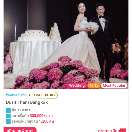
Wedding
Party
Most Popular
โรงแรม 5 ดาว
ULTRA LUXURY
Dusit Thani Bangkok
สีลม / สาทร
ราคาเริ่มต้น
300,000+ บาท
รองรับแขกสูงสุด
1,200 คน
คลิกขอแพ็กเกจ
ดูรายละเอียด