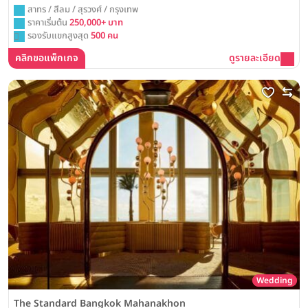
สาทร / สีลม / สุรวงศ์ / กรุงเทพ
ราคาเริ่มต้น
250,000+ บาท
รองรับแขกสูงสุด
500 คน
คลิกขอแพ็กเกจ
ดูรายละเอียด
Wedding
The Standard Bangkok Mahanakhon