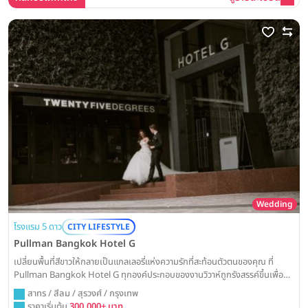
Wedding
โรงแรม 5 ดาว
CITY LIFESTYLE
Pullman Bangkok Hotel G
เปลี่ยนพื้นที่สีขาวให้กลายเป็นแกลเลอรี่แห่งความรักที่สะท้อนตัวตนของคุณ ที่
Pullman Bangkok Hotel G ทุกองค์ประกอบของงานวิวาห์ถูกรังสรรค์ขึ้นเพื่อ
คู่รักที่มีสไตล์โดดเด่น ด้วยห้องบอลรูมดีไซน์มินิมอลอันเป็นเอกลักษณ์ใจกลางสีลม
สาทร / สีลม / สุรวงศ์ / กรุงเทพ
พร้อมมอบประสบการณ์การเฉลิมฉลองที่ทันสมัยและน่าจดจำที่สุด
ราคาเริ่มต้น
300,000+ บาท