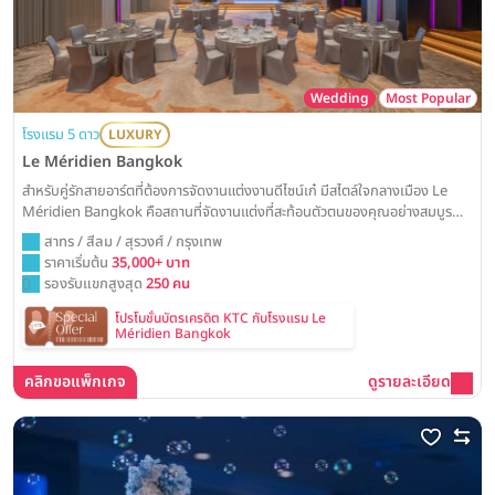
Wedding
Most Popular
โรงแรม 5 ดาว
LUXURY
Le Méridien Bangkok
สำหรับคู่รักสายอาร์ตที่ต้องการจัดงานแต่งงานดีไซน์เก๋ มีสไตล์ใจกลางเมือง Le
Méridien Bangkok คือสถานที่จัดงานแต่งที่สะท้อนตัวตนของคุณอย่างสมบูรณ์
แบบ ด้วยห้องจัดเลี้ยงดีไซน์ร่วมสมัย พร้อมเปลี่ยนวันสำคัญของคุณให้กลายเป็น
สาทร / สีลม / สุรวงศ์ / กรุงเทพ
งานวิวาห์สุดชิคที่ไม่เหมือนใคร
ราคาเริ่มต้น
35,000+ บาท
รองรับแขกสูงสุด
250 คน
โปรโมชั่นบัตรเครดิต KTC กับโรงแรม Le
Méridien Bangkok
คลิกขอแพ็กเกจ
ดูรายละเอียด