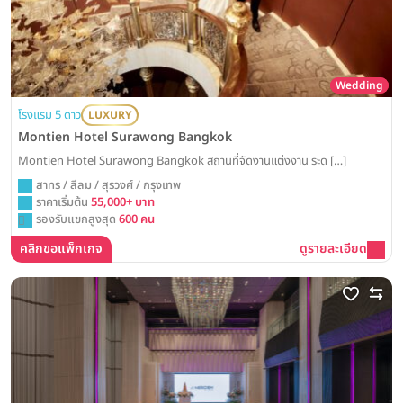
Wedding
โรงแรม 5 ดาว
LUXURY
Montien Hotel Surawong Bangkok
Montien Hotel Surawong Bangkok สถานที่จัดงานแต่งงาน ระด […]
สาทร / สีลม / สุรวงศ์ / กรุงเทพ
ราคาเริ่มต้น
55,000+ บาท
รองรับแขกสูงสุด
600 คน
คลิกขอแพ็กเกจ
ดูรายละเอียด