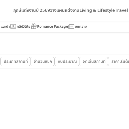
ฤกษ์แต่งงานปี 2569
วางแผนแต่งงาน
Living & Lifestyle
Trave
นแนะนำ
คลิปวีดีโอ
Romance Package
บทความ
ประเภทสถานที่
จำนวนแขก
งบประมาณ
จุดเด่นสถานที่
ราคาเริ่มต้