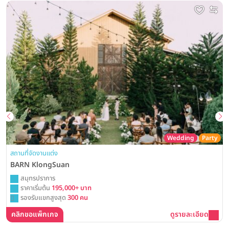
Wedding
Party
สถานที่จัดงานแต่ง
BARN KlongSuan
สมุทรปราการ
ราคาเริ่มต้น
195,000+ บาท
รองรับแขกสูงสุด
300 คน
คลิกขอแพ็กเกจ
ดูรายละเอียด