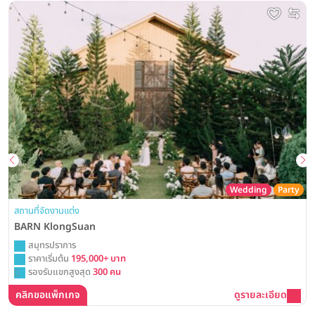
Wedding
Party
สถานที่จัดงานแต่ง
BARN KlongSuan
สมุทรปราการ
ราคาเริ่มต้น
195,000+ บาท
รองรับแขกสูงสุด
300 คน
คลิกขอแพ็กเกจ
ดูรายละเอียด